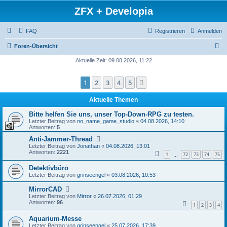
ZFX + Developia
FAQ
Registrieren
Anmelden
S
Foren-Übersicht
u
Aktuelle Zeit: 09.08.2026, 11:22
c
1
2
3
4
5
Nächste
h
e
Aktuelle Themen
Bitte helfen Sie uns, unser Top-Down-RPG zu testen.
Letzter Beitrag von
no_name_game_studio
«
04.08.2026, 14:10
Antworten:
5
Anti-Jammer-Thread
Letzter Beitrag von
Jonathan
«
04.08.2026, 13:01
Antworten:
2221
1
72
73
74
75
…
Detektivbüro
Letzter Beitrag von
grinseengel
«
03.08.2026, 10:53
MirrorCAD
Letzter Beitrag von
Mirror
«
26.07.2026, 01:29
Antworten:
96
1
2
3
4
Aquarium-Messe
Letzter Beitrag von
grinseengel
«
25.07.2026, 17:39