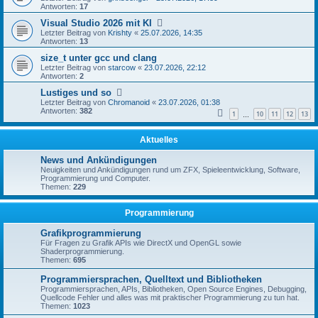
Antworten:
17
Visual Studio 2026 mit KI
Letzter Beitrag von
Krishty
«
25.07.2026, 14:35
Antworten:
13
size_t unter gcc und clang
Letzter Beitrag von
starcow
«
23.07.2026, 22:12
Antworten:
2
Lustiges und so
Letzter Beitrag von
Chromanoid
«
23.07.2026, 01:38
Antworten:
382
1
10
11
12
13
…
Aktuelles
News und Ankündigungen
Neuigkeiten und Ankündigungen rund um ZFX, Spieleentwicklung, Software,
Programmierung und Computer.
Themen:
229
Programmierung
Grafikprogrammierung
Für Fragen zu Grafik APIs wie DirectX und OpenGL sowie
Shaderprogrammierung.
Themen:
695
Programmiersprachen, Quelltext und Bibliotheken
Programmiersprachen, APIs, Bibliotheken, Open Source Engines, Debugging,
Quellcode Fehler und alles was mit praktischer Programmierung zu tun hat.
Themen:
1023