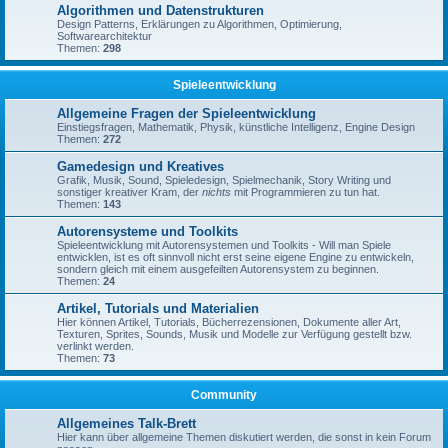
Algorithmen und Datenstrukturen
Design Patterns, Erklärungen zu Algorithmen, Optimierung,
Softwarearchitektur
Themen:
298
Spieleentwicklung
Allgemeine Fragen der Spieleentwicklung
Einstiegsfragen, Mathematik, Physik, künstliche Intelligenz, Engine Design
Themen:
272
Gamedesign und Kreatives
Grafik, Musik, Sound, Spieledesign, Spielmechanik, Story Writing und
sonstiger kreativer Kram, der
nichts
mit Programmieren zu tun hat.
Themen:
143
Autorensysteme und Toolkits
Spieleentwicklung mit Autorensystemen und Toolkits - Will man Spiele
entwicklen, ist es oft sinnvoll nicht erst seine eigene Engine zu entwickeln,
sondern gleich mit einem ausgefeilten Autorensystem zu beginnen.
Themen:
24
Artikel, Tutorials und Materialien
Hier können Artikel, Tutorials, Bücherrezensionen, Dokumente aller Art,
Texturen, Sprites, Sounds, Musik und Modelle zur Verfügung gestellt bzw.
verlinkt werden.
Themen:
73
Community
Allgemeines Talk-Brett
Hier kann über allgemeine Themen diskutiert werden, die sonst in kein Forum