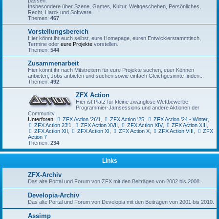
passen.
Insbesondere über Szene, Games, Kultur, Weltgeschehen, Persönliches,
Recht, Hard- und Software.
Themen:
467
Vorstellungsbereich
Hier könnt ihr euch selbst, eure Homepage, euren Entwicklerstammtisch,
Termine oder
eure Projekte
vorstellen.
Themen:
544
Zusammenarbeit
Hier könnt ihr nach Mitstreitern für eure Projekte suchen, euer Können
anbieten, Jobs anbieten und suchen sowie einfach Gleichgesinnte finden...
Themen:
492
ZFX Action
Hier ist Platz für kleine zwanglose Wettbewerbe,
Programmier-Jamsessions und andere Aktionen der
Community.
Unterforen:
ZFX Action '26'1
,
ZFX Action '25
,
ZFX Action '24 - Winter
,
ZFX Action 23'1
,
ZFX Action XVII
,
ZFX Action XIV
,
ZFX Action XIII
,
ZFX Action XII
,
ZFX Action XI
,
ZFX Action X
,
ZFX Action VIII
,
ZFX
Action 7
Themen:
234
Links
ZFX-Archiv
Das alte Portal und Forum von ZFX mit den Beiträgen von 2002 bis 2008.
Developia-Archiv
Das alte Portal und Forum von Developia mit den Beiträgen von 2001 bis 2010.
Assimp