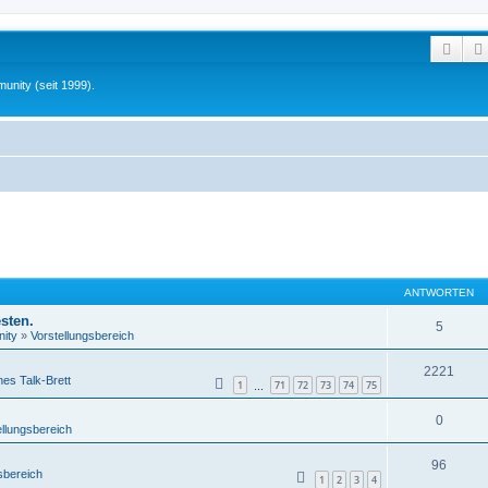
Such
unity (seit 1999).
ANTWORTEN
sten.
5
ity
»
Vorstellungsbereich
2221
nes Talk-Brett
1
71
72
73
74
75
…
0
ellungsbereich
96
sbereich
1
2
3
4