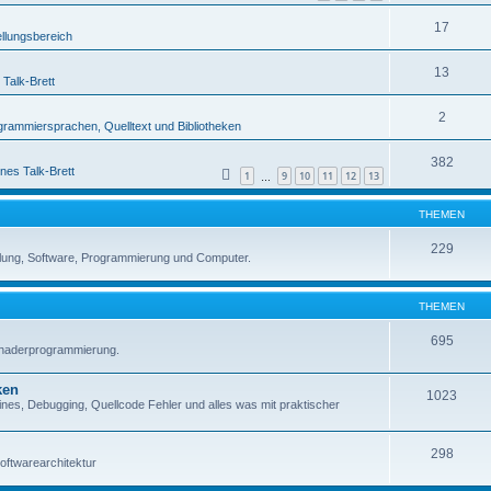
17
ellungsbereich
13
 Talk-Brett
2
grammiersprachen, Quelltext und Bibliotheken
382
nes Talk-Brett
1
9
10
11
12
13
…
THEMEN
229
lung, Software, Programmierung und Computer.
THEMEN
695
Shaderprogrammierung.
ken
1023
es, Debugging, Quellcode Fehler und alles was mit praktischer
298
oftwarearchitektur