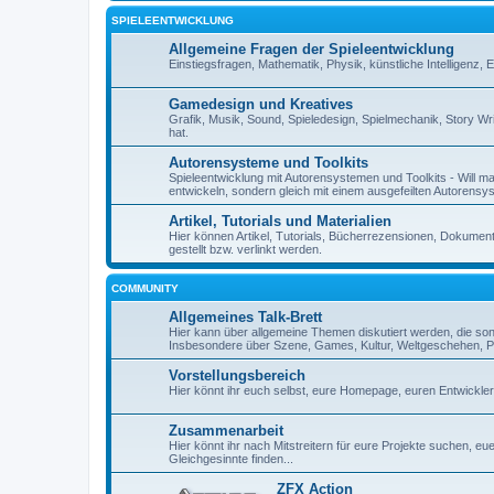
SPIELEENTWICKLUNG
Allgemeine Fragen der Spieleentwicklung
Einstiegsfragen, Mathematik, Physik, künstliche Intelligenz,
Gamedesign und Kreatives
Grafik, Musik, Sound, Spieledesign, Spielmechanik, Story Wr
hat.
Autorensysteme und Toolkits
Spieleentwicklung mit Autorensystemen und Toolkits - Will man 
entwickeln, sondern gleich mit einem ausgefeilten Autorensy
Artikel, Tutorials und Materialien
Hier können Artikel, Tutorials, Bücherrezensionen, Dokument
gestellt bzw. verlinkt werden.
COMMUNITY
Allgemeines Talk-Brett
Hier kann über allgemeine Themen diskutiert werden, die so
Insbesondere über Szene, Games, Kultur, Weltgeschehen, Pe
Vorstellungsbereich
Hier könnt ihr euch selbst, eure Homepage, euren Entwickl
Zusammenarbeit
Hier könnt ihr nach Mitstreitern für eure Projekte suchen, 
Gleichgesinnte finden...
ZFX Action