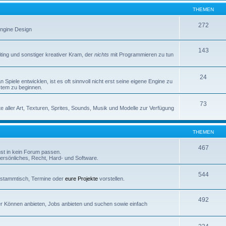
THEMEN
272
 Engine Design
143
iting und sonstiger kreativer Kram, der
nichts
mit Programmieren zu tun
24
Spiele entwicklen, ist es oft sinnvoll nicht erst seine eigene Engine zu
stem zu beginnen.
73
e aller Art, Texturen, Sprites, Sounds, Musik und Modelle zur Verfügung
THEMEN
467
nst in kein Forum passen.
rsönliches, Recht, Hard- und Software.
544
erstammtisch, Termine oder
eure Projekte
vorstellen.
492
euer Können anbieten, Jobs anbieten und suchen sowie einfach