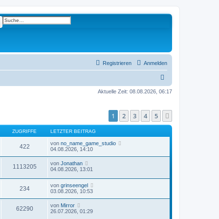
e
Erweiterte Suche
Registrieren
Anmelden
S
u
Aktuelle Zeit: 08.08.2026, 06:17
c
h
1
2
3
4
5
Nächste
e
ZUGRIFFE
LETZTER BEITRAG
von
no_name_game_studio
422
04.08.2026, 14:10
von
Jonathan
1113205
04.08.2026, 13:01
von
grinseengel
234
03.08.2026, 10:53
von
Mirror
62290
26.07.2026, 01:29