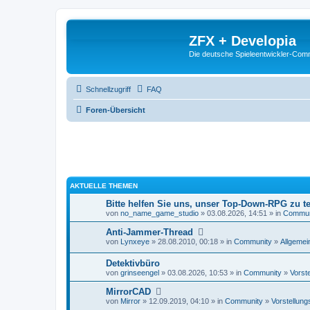
ZFX + Developia
Die deutsche Spieleentwickler-Comm
Schnellzugriff
FAQ
Foren-Übersicht
AKTUELLE THEMEN
Bitte helfen Sie uns, unser Top-Down-RPG zu te
von
no_name_game_studio
» 03.08.2026, 14:51 » in
Commun
Anti-Jammer-Thread
von
Lynxeye
» 28.08.2010, 00:18 » in
Community
»
Allgemei
Detektivbüro
von
grinseengel
» 03.08.2026, 10:53 » in
Community
»
Vorst
MirrorCAD
von
Mirror
» 12.09.2019, 04:10 » in
Community
»
Vorstellung