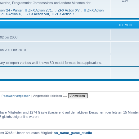
234
ttbewerbe, Programmier-Jamsessions und andere Aktionen der
ion '24 - Winter
,
ZFX Action 23'1
,
ZFX Action XVII
,
ZFX Action
ZFX Action X
,
ZFX Action VIII
,
ZFX Action 7
THEMEN
02 bis 2008.
von 2001 bis 2010.
rary to import various well-known 3D model formats into applications.
n Passwort vergessen
|
Angemeldet bleiben
htbare Mitglieder und 1274 Gäste (basierend auf den aktiven Besuchern der letzten 15 Minute
gleichzeitig online waren.
samt
3248
• Unser neuestes Mitglied:
no_name_game_studio