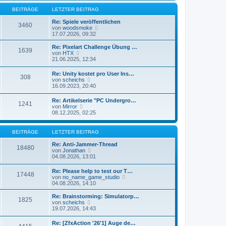
r
e
r
B
s
BEITRÄGE
LETZTER BEITRAG
a
e
t
g
i
e
Re: Spiele veröffentlichen
3460
t
N
r
von
woodsmoke
r
e
B
17.07.2026, 09:32
a
u
e
g
e
i
Re: Pixelart Challenge Übung …
1639
s
t
N
von
HTX
t
r
e
21.06.2025, 12:34
e
a
u
r
g
e
Re: Unity kostet pro User Ins…
B
308
s
N
von
scheichs
e
t
e
16.09.2023, 20:40
i
e
u
t
r
e
r
Re: Artikelserie "PC Undergro…
B
1241
s
N
a
von
Mirror
e
t
e
g
08.12.2025, 02:25
i
e
u
t
r
e
r
B
s
a
BEITRÄGE
LETZTER BEITRAG
e
t
g
i
e
Re: Anti-Jammer-Thread
t
18480
r
N
von
Jonathan
r
B
e
04.08.2026, 13:01
a
e
u
g
i
e
Re: Please help to test our T…
t
17448
s
N
von
no_name_game_studio
r
t
e
04.08.2026, 14:10
a
e
u
g
r
e
Re: Brainstorming: Simulatorp…
B
1825
s
N
von
scheichs
e
t
e
19.07.2026, 14:43
i
e
u
t
r
e
r
Re: [ZfxAction '26'1] Auge de…
B