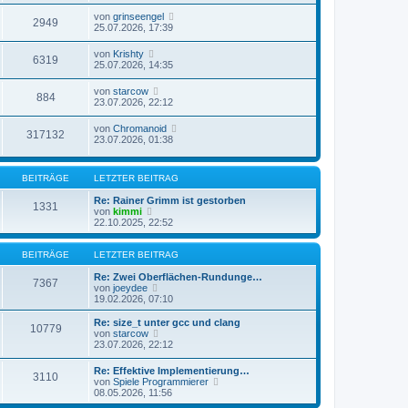
von
grinseengel
2949
25.07.2026, 17:39
von
Krishty
6319
25.07.2026, 14:35
von
starcow
884
23.07.2026, 22:12
von
Chromanoid
317132
23.07.2026, 01:38
BEITRÄGE
LETZTER BEITRAG
Re: Rainer Grimm ist gestorben
1331
N
von
kimmi
e
22.10.2025, 22:52
u
e
s
BEITRÄGE
LETZTER BEITRAG
t
e
Re: Zwei Oberflächen-Rundunge…
7367
r
N
von
joeydee
B
e
19.02.2026, 07:10
e
u
i
e
Re: size_t unter gcc und clang
10779
t
s
N
von
starcow
r
t
e
23.07.2026, 22:12
a
e
u
g
r
e
Re: Effektive Implementierung…
B
3110
s
N
von
Spiele Programmierer
e
t
e
08.05.2026, 11:56
i
e
u
t