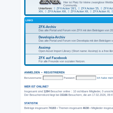
Hier ist Platz für kleine zwanglose We
Community.
Unterforen:
ZFX Action '26'1
,
ZFX Action '25
,
ZFX Act
XIV
,
ZFX Action XIII
,
ZFX Action XII
,
ZFX Action XI
,
LINKS
ZFX-Archiv
Das alte Portal und Forum von ZFX mit den Beiträgen von 20
Developia-Archiv
Das alte Portal und Forum von Developia mit den Beiträgen 
Assimp
Open Asset Import Library (Short name: Assimp) is a free lib
ZFX auf Facebook
Für alle Freunde von sozialen Netzen.
ANMELDEN
•
REGISTRIEREN
Benutzername:
Passwort:
Ich habe mei
WER IST ONLINE?
Insgesamt sind
1284
Besucher online :: 10 sichtbare Mitglieder, 0 unsic
Der Besucherrekord liegt bei
15166
Besuchern, die am 17.02.2026, 09:47 
STATISTIK
Beiträge insgesamt
74183
• Themen insgesamt
4638
• Mitglieder insge