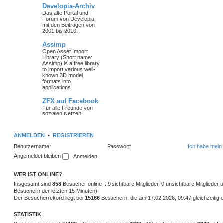
Developia-Archiv
Das alte Portal und
Forum von Developia
mit den Beiträgen von
2001 bis 2010.
Assimp
Open Asset Import
Library (Short name:
Assimp) is a free library
to import various well-
known 3D model
formats into
applications.
ZFX auf Facebook
Für alle Freunde von
sozialen Netzen.
ANMELDEN
•
REGISTRIEREN
Benutzername:
Passwort:
Ich habe mein
Angemeldet bleiben
WER IST ONLINE?
Insgesamt sind
858
Besucher online :: 9 sichtbare Mitglieder, 0 unsichtbare Mitglieder
Besuchern der letzten 15 Minuten)
Der Besucherrekord liegt bei
15166
Besuchern, die am 17.02.2026, 09:47 gleichzeitig o
STATISTIK