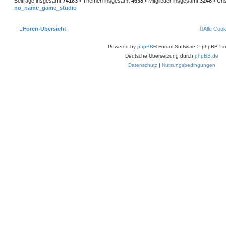
Beiträge insgesamt
74183
• Themen insgesamt
4638
• Mitglieder insgesamt
3248
• Uns
no_name_game_studio
Foren-Übersicht
Alle Coo
Powered by
phpBB
® Forum Software © phpBB Lim
Deutsche Übersetzung durch
phpBB.de
Datenschutz
|
Nutzungsbedingungen