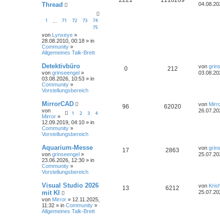
Thread
04.08.20
1
71
72
73
74
…
75
von
Lynxeye
»
28.08.2010, 00:18 » in
Community
»
Allgemeines Talk-Brett
Detektivbüro
von
grin
0
212
von
grinseengel
»
03.08.20
03.08.2026, 10:53 » in
Community
»
Vorstellungsbereich
MirrorCAD
von
Mirr
96
62020
von
26.07.20
1
2
3
4
Mirror
»
12.09.2019, 04:10 » in
Community
»
Vorstellungsbereich
Aquarium-Messe
von
grin
17
2863
von
grinseengel
»
25.07.20
23.06.2026, 12:30 » in
Community
»
Vorstellungsbereich
Visual Studio 2026
von
Kris
13
6212
mit KI
25.07.20
von
Mirror
» 12.11.2025,
11:32 » in
Community
»
Allgemeines Talk-Brett