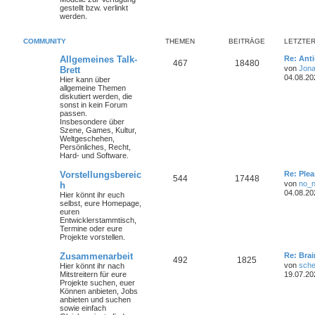
gestellt bzw. verlinkt
werden.
COMMUNITY
THEMEN
BEITRÄGE
LETZTER
Allgemeines Talk-
Re: Ant
467
18480
von
Jona
Brett
04.08.20
Hier kann über
allgemeine Themen
diskutiert werden, die
sonst in kein Forum
passen.
Insbesondere über
Szene, Games, Kultur,
Weltgeschehen,
Persönliches, Recht,
Hard- und Software.
Vorstellungsbereic
Re: Plea
544
17448
von
no_
h
04.08.20
Hier könnt ihr euch
selbst, eure Homepage,
euren
Entwicklerstammtisch,
Termine oder
eure
Projekte
vorstellen.
Zusammenarbeit
Re: Bra
492
1825
von
sche
Hier könnt ihr nach
Mitstreitern für eure
19.07.20
Projekte suchen, euer
Können anbieten, Jobs
anbieten und suchen
sowie einfach