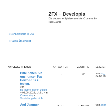
ZFX + Developia
Die deutsche Spieleentwickler-Community
(seit 1999).
Schnellzugriff
FAQ
Foren-Übersicht
AKTUELLE THEMEN
ANTWORTEN
ZUGRIFFE
LETZTER
Bitte helfen Sie
von
no_
5
361
uns, unser Top-
04.08.20
Down-RPG zu
testen.
von
no_name_game_studio
» 03.08.2026, 14:51 » in
Community
»
Vorstellungsbereich
Anti-Jammer-
von
Jona
2221
1110269