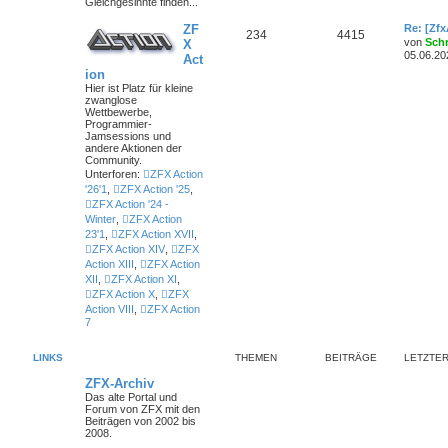
Gleichgesinnte finden...
ZF
Re: [Zf
234
4415
von
Sch
X
05.06.20
Act
ion
Hier ist Platz für kleine
zwanglose
Wettbewerbe,
Programmier-
Jamsessions und
andere Aktionen der
Community.
Unterforen:
ZFX Action
'26'1
,
ZFX Action '25
,
ZFX Action '24 -
Winter
,
ZFX Action
23'1
,
ZFX Action XVII
,
ZFX Action XIV
,
ZFX
Action XIII
,
ZFX Action
XII
,
ZFX Action XI
,
ZFX Action X
,
ZFX
Action VIII
,
ZFX Action
7
LINKS
THEMEN
BEITRÄGE
LETZTER
ZFX-Archiv
Das alte Portal und
Forum von ZFX mit den
Beiträgen von 2002 bis
2008.