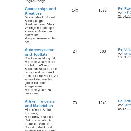
Engine Design
Gamedesign und
Re: Pix
143
1639
von
HTX
Kreatives
21.06.20
Grafik, Musik, Sound,
Spieledesign,
Spielmechanik, Story
Writing und sonstiger
kreativer Kram, der
nichts
mit
Programmieren zu tun
hat.
Autorensysteme
Re: Unit
24
308
von
sche
und Toolkits
16.09.20
Spieleentwicklung mit
Autorensystemen und
Toolkits - Will man
Spiele entwicklen, ist es
oft sinnvoll nicht erst
seine eigene Engine zu
entwickeln, sondern
gleich mit einem
ausgefeilten
Autorensystem zu
beginnen.
Artikel, Tutorials
Re: Art
73
1241
von
Mirr
und Materialien
08.12.20
Hier können Artikel,
Tutorials,
Bücherrezensionen,
Dokumente aller Art,
Texturen, Sprites,
Sounds, Musik und
Modelle zur Verfügung