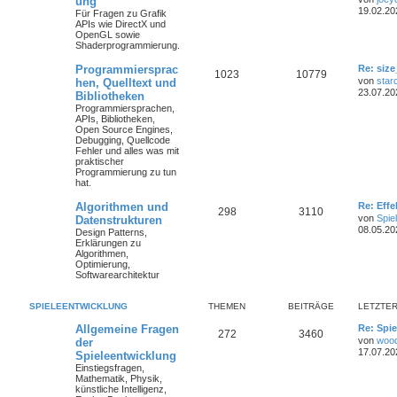
ung
19.02.20
Für Fragen zu Grafik
APIs wie DirectX und
OpenGL sowie
Shaderprogrammierung.
Programmiersprac
Re: size
1023
10779
von
star
hen, Quelltext und
23.07.20
Bibliotheken
Programmiersprachen,
APIs, Bibliotheken,
Open Source Engines,
Debugging, Quellcode
Fehler und alles was mit
praktischer
Programmierung zu tun
hat.
Algorithmen und
Re: Eff
298
3110
von
Spie
Datenstrukturen
08.05.20
Design Patterns,
Erklärungen zu
Algorithmen,
Optimierung,
Softwarearchitektur
SPIELEENTWICKLUNG
THEMEN
BEITRÄGE
LETZTER
Allgemeine Fragen
Re: Spie
272
3460
von
woo
der
17.07.20
Spieleentwicklung
Einstiegsfragen,
Mathematik, Physik,
künstliche Intelligenz,