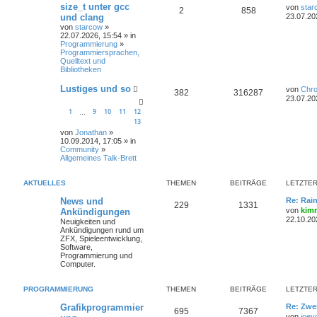
size_t unter gcc
von
star
2
858
und clang
23.07.20
von
starcow
»
22.07.2026, 15:54 » in
Programmierung
»
Programmiersprachen,
Quelltext und
Bibliotheken
Lustiges und so
von
Chr
382
316287
23.07.20
1
9
10
11
12
…
13
von
Jonathan
»
10.09.2014, 17:05 » in
Community
»
Allgemeines Talk-Brett
AKTUELLES
THEMEN
BEITRÄGE
LETZTER
News und
Re: Rai
229
1331
von
kim
Ankündigungen
22.10.20
Neuigkeiten und
Ankündigungen rund um
ZFX, Spieleentwicklung,
Software,
Programmierung und
Computer.
PROGRAMMIERUNG
THEMEN
BEITRÄGE
LETZTER
Grafikprogrammier
Re: Zwe
695
7367
von
joey