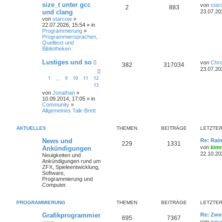
size_t unter gcc
von
star
2
883
und clang
23.07.20
von
starcow
»
22.07.2026, 15:54 » in
Programmierung
»
Programmiersprachen,
Quelltext und
Bibliotheken
Lustiges und so
von
Chr
382
317034
23.07.20
1
9
10
11
12
…
13
von
Jonathan
»
10.09.2014, 17:05 » in
Community
»
Allgemeines Talk-Brett
AKTUELLES
THEMEN
BEITRÄGE
LETZTER
News und
Re: Rai
229
1331
von
kim
Ankündigungen
22.10.20
Neuigkeiten und
Ankündigungen rund um
ZFX, Spieleentwicklung,
Software,
Programmierung und
Computer.
PROGRAMMIERUNG
THEMEN
BEITRÄGE
LETZTER
Grafikprogrammier
Re: Zwe
695
7367
von
joey