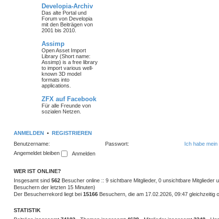
Developia-Archiv
Das alte Portal und
Forum von Developia
mit den Beiträgen von
2001 bis 2010.
Assimp
Open Asset Import
Library (Short name:
Assimp) is a free library
to import various well-
known 3D model
formats into
applications.
ZFX auf Facebook
Für alle Freunde von
sozialen Netzen.
ANMELDEN
•
REGISTRIEREN
Benutzername:
Passwort:
Ich habe mein
Angemeldet bleiben
WER IST ONLINE?
Insgesamt sind
562
Besucher online :: 9 sichtbare Mitglieder, 0 unsichtbare Mitglieder
Besuchern der letzten 15 Minuten)
Der Besucherrekord liegt bei
15166
Besuchern, die am 17.02.2026, 09:47 gleichzeitig o
STATISTIK