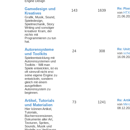
Engine Design
Gamedesign und
Re: Pix
143
1639
von
HTX
Kreatives
21.06.20
Grafik, Musik, Sound,
Spieledesign,
Spielmechanik, Story
Writing und sonstiger
kreativer Kram, der
nichts
mit
Programmieren zu tun
hat.
Autorensysteme
Re: Unit
24
308
von
sche
und Toolkits
16.09.20
Spieleentwicklung mit
Autorensystemen und
Toolkits - Will man
Spiele entwicklen, ist es
oft sinnvoll nicht erst
seine eigene Engine zu
entwickeln, sondern
gleich mit einem
ausgefeilten
Autorensystem zu
beginnen.
Artikel, Tutorials
Re: Art
73
1241
von
Mirr
und Materialien
08.12.20
Hier können Artikel,
Tutorials,
Bücherrezensionen,
Dokumente aller Art,
Texturen, Sprites,
Sounds, Musik und
Modelle zur Verfügung