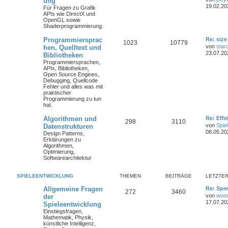
ung
19.02.20
Für Fragen zu Grafik
APIs wie DirectX und
OpenGL sowie
Shaderprogrammierung.
Programmiersprac
Re: size
1023
10779
von
star
hen, Quelltext und
23.07.20
Bibliotheken
Programmiersprachen,
APIs, Bibliotheken,
Open Source Engines,
Debugging, Quellcode
Fehler und alles was mit
praktischer
Programmierung zu tun
hat.
Algorithmen und
Re: Eff
298
3110
von
Spie
Datenstrukturen
08.05.20
Design Patterns,
Erklärungen zu
Algorithmen,
Optimierung,
Softwarearchitektur
SPIELEENTWICKLUNG
THEMEN
BEITRÄGE
LETZTER
Allgemeine Fragen
Re: Spie
272
3460
von
woo
der
17.07.20
Spieleentwicklung
Einstiegsfragen,
Mathematik, Physik,
künstliche Intelligenz,