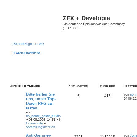
ZFX + Developia
Die deutsche Spieleentwickler-Community
(seit 1999).
Schnellzugriff
FAQ
Foren-Übersicht
AKTUELLE THEMEN
ANTWORTEN
ZUGRIFFE
LETZTER
Bitte helfen Sie
von
no_
5
416
uns, unser Top-
04.08.20
Down-RPG zu
testen.
von
no_name_game_studio
» 03.08.2026, 14:51 » in
Community
»
Vorstellungsbereich
Anti-Jammer-
von
Jona
2221
1112815