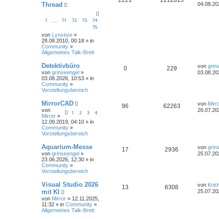
Thread
04.08.20
1
71
72
73
74
…
75
von
Lynxeye
»
28.08.2010, 00:18 » in
Community
»
Allgemeines Talk-Brett
Detektivbüro
von
grin
0
229
von
grinseengel
»
03.08.20
03.08.2026, 10:53 » in
Community
»
Vorstellungsbereich
MirrorCAD
von
Mirr
96
62263
von
26.07.20
1
2
3
4
Mirror
»
12.09.2019, 04:10 » in
Community
»
Vorstellungsbereich
Aquarium-Messe
von
grin
17
2936
von
grinseengel
»
25.07.20
23.06.2026, 12:30 » in
Community
»
Vorstellungsbereich
Visual Studio 2026
von
Kris
13
6308
mit KI
25.07.20
von
Mirror
» 12.11.2025,
11:32 » in
Community
»
Allgemeines Talk-Brett