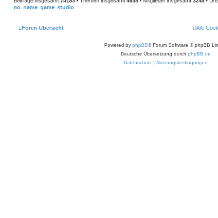
Beiträge insgesamt
74183
• Themen insgesamt
4638
• Mitglieder insgesamt
3248
• Uns
no_name_game_studio
Foren-Übersicht
Alle Coo
Powered by
phpBB
® Forum Software © phpBB Lim
Deutsche Übersetzung durch
phpBB.de
Datenschutz
|
Nutzungsbedingungen