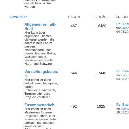
gestellt bzw. verlinkt
werden.
COMMUNITY
THEMEN
BEITRÄGE
LETZTER
Allgemeines Talk-
Re: Ant
467
18480
von
Jona
Brett
04.08.20
Hier kann über
allgemeine Themen
diskutiert werden, die
sonst in kein Forum
passen.
Insbesondere über
Szene, Games, Kultur,
Weltgeschehen,
Persönliches, Recht,
Hard- und Software.
Vorstellungsbereic
Re: Plea
544
17448
von
no_
h
04.08.20
Hier könnt ihr euch
selbst, eure Homepage,
euren
Entwicklerstammtisch,
Termine oder
eure
Projekte
vorstellen.
Zusammenarbeit
Re: Bra
492
1825
von
sche
Hier könnt ihr nach
Mitstreitern für eure
19.07.20
Projekte suchen, euer
Können anbieten, Jobs
anbieten und suchen
sowie einfach