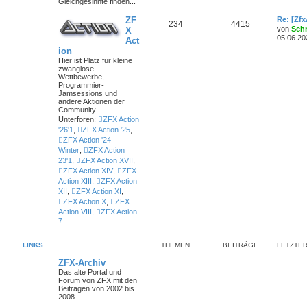
Gleichgesinnte finden...
ZF
Re: [Zf
234
4415
von
Sch
X
05.06.20
Act
ion
Hier ist Platz für kleine
zwanglose
Wettbewerbe,
Programmier-
Jamsessions und
andere Aktionen der
Community.
Unterforen:
ZFX Action
'26'1
,
ZFX Action '25
,
ZFX Action '24 -
Winter
,
ZFX Action
23'1
,
ZFX Action XVII
,
ZFX Action XIV
,
ZFX
Action XIII
,
ZFX Action
XII
,
ZFX Action XI
,
ZFX Action X
,
ZFX
Action VIII
,
ZFX Action
7
LINKS
THEMEN
BEITRÄGE
LETZTER
ZFX-Archiv
Das alte Portal und
Forum von ZFX mit den
Beiträgen von 2002 bis
2008.