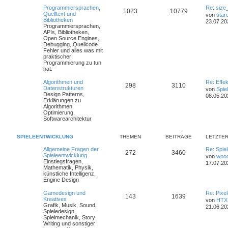
Programmiersprachen,
Re: size
1023
10779
Quelltext und
von
star
Bibliotheken
23.07.20
Programmiersprachen,
APIs, Bibliotheken,
Open Source Engines,
Debugging, Quellcode
Fehler und alles was mit
praktischer
Programmierung zu tun
hat.
Algorithmen und
Re: Effe
298
3110
Datenstrukturen
von
Spie
Design Patterns,
08.05.20
Erklärungen zu
Algorithmen,
Optimierung,
Softwarearchitektur
SPIELEENTWICKLUNG
THEMEN
BEITRÄGE
LETZTER
Allgemeine Fragen der
Re: Spiel
272
3460
Spieleentwicklung
von
woo
Einstiegsfragen,
17.07.20
Mathematik, Physik,
künstliche Intelligenz,
Engine Design
Gamedesign und
Re: Pixe
143
1639
Kreatives
von
HTX
Grafik, Musik, Sound,
21.06.20
Spieledesign,
Spielmechanik, Story
Writing und sonstiger