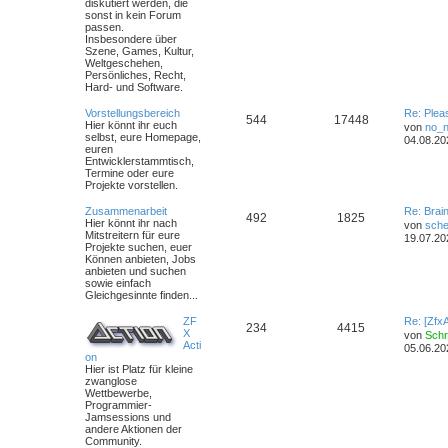
diskutiert werden, die
sonst in kein Forum
passen.
Insbesondere über
Szene, Games, Kultur,
Weltgeschehen,
Persönliches, Recht,
Hard- und Software.
Vorstellungsbereich
Re: Plea
544
17448
Hier könnt ihr euch
von
no_
selbst, eure Homepage,
04.08.20
euren
Entwicklerstammtisch,
Termine oder
eure
Projekte
vorstellen.
Zusammenarbeit
Re: Brai
492
1825
Hier könnt ihr nach
von
sche
Mitstreitern für eure
19.07.20
Projekte suchen, euer
Können anbieten, Jobs
anbieten und suchen
sowie einfach
Gleichgesinnte finden...
ZF
Re: [Zfx
234
4415
X
von
Sch
Acti
05.06.20
on
Hier ist Platz für kleine
zwanglose
Wettbewerbe,
Programmier-
Jamsessions und
andere Aktionen der
Community.