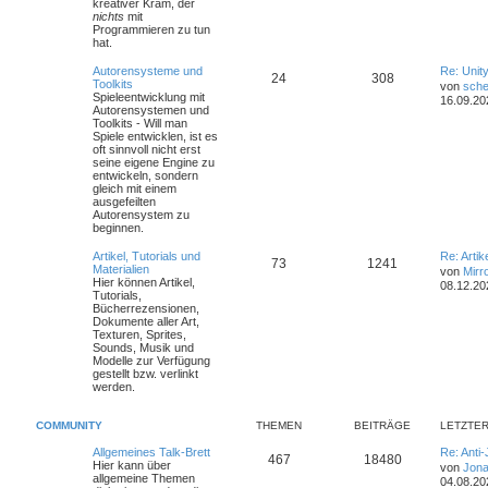
kreativer Kram, der
nichts
mit
Programmieren zu tun
hat.
Autorensysteme und
Re: Unit
24
308
Toolkits
von
sche
Spieleentwicklung mit
16.09.20
Autorensystemen und
Toolkits - Will man
Spiele entwicklen, ist es
oft sinnvoll nicht erst
seine eigene Engine zu
entwickeln, sondern
gleich mit einem
ausgefeilten
Autorensystem zu
beginnen.
Artikel, Tutorials und
Re: Arti
73
1241
Materialien
von
Mirr
Hier können Artikel,
08.12.20
Tutorials,
Bücherrezensionen,
Dokumente aller Art,
Texturen, Sprites,
Sounds, Musik und
Modelle zur Verfügung
gestellt bzw. verlinkt
werden.
COMMUNITY
THEMEN
BEITRÄGE
LETZTER
Allgemeines Talk-Brett
Re: Anti
467
18480
Hier kann über
von
Jona
allgemeine Themen
04.08.20