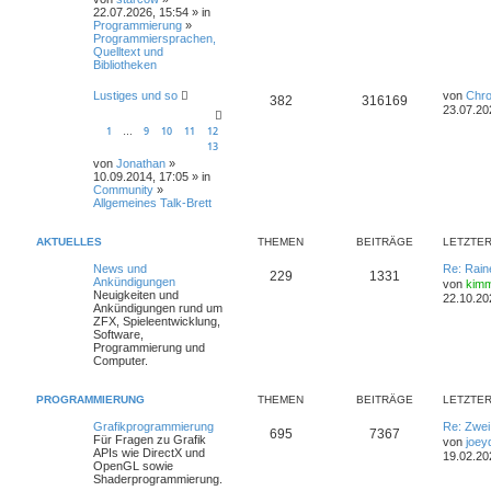
22.07.2026, 15:54 » in
Programmierung
»
Programmiersprachen,
Quelltext und
Bibliotheken
Lustiges und so
von
Chr
382
316169
23.07.20
1
9
10
11
12
…
13
von
Jonathan
»
10.09.2014, 17:05 » in
Community
»
Allgemeines Talk-Brett
AKTUELLES
THEMEN
BEITRÄGE
LETZTER
News und
Re: Rain
229
1331
Ankündigungen
von
kimm
Neuigkeiten und
22.10.20
Ankündigungen rund um
ZFX, Spieleentwicklung,
Software,
Programmierung und
Computer.
PROGRAMMIERUNG
THEMEN
BEITRÄGE
LETZTER
Grafikprogrammierung
Re: Zwe
695
7367
Für Fragen zu Grafik
von
joey
APIs wie DirectX und
19.02.20
OpenGL sowie
Shaderprogrammierung.