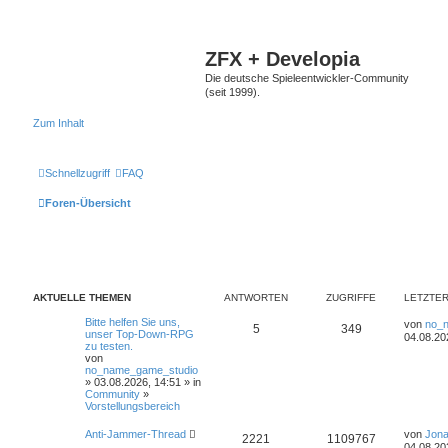
ZFX + Developia
Die deutsche Spieleentwickler-Community
(seit 1999).
Zum Inhalt
Schnellzugriff
FAQ
Foren-Übersicht
AKTUELLE THEMEN
ANTWORTEN
ZUGRIFFE
LETZTER
Bitte helfen Sie uns,
von
no_
5
349
unser Top-Down-RPG
04.08.20
zu testen.
von
no_name_game_studio
» 03.08.2026, 14:51 » in
Community
»
Vorstellungsbereich
Anti-Jammer-Thread
von
Jona
2221
1109767
04.08.20