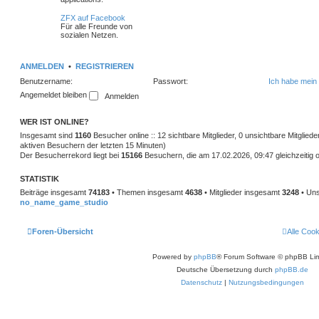
ZFX auf Facebook
Für alle Freunde von
sozialen Netzen.
ANMELDEN
•
REGISTRIEREN
Benutzername:
Passwort:
Ich habe mein
Angemeldet bleiben
WER IST ONLINE?
Insgesamt sind
1160
Besucher online :: 12 sichtbare Mitglieder, 0 unsichtbare Mitglie
aktiven Besuchern der letzten 15 Minuten)
Der Besucherrekord liegt bei
15166
Besuchern, die am 17.02.2026, 09:47 gleichzeitig o
STATISTIK
Beiträge insgesamt
74183
• Themen insgesamt
4638
• Mitglieder insgesamt
3248
• Uns
no_name_game_studio
Foren-Übersicht
Alle Coo
Powered by
phpBB
® Forum Software © phpBB Lim
Deutsche Übersetzung durch
phpBB.de
Datenschutz
|
Nutzungsbedingungen