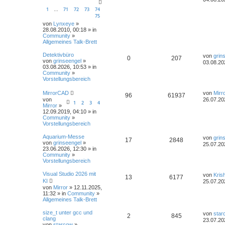
1
71
72
73
74
…
75
von
Lynxeye
»
28.08.2010, 00:18 » in
Community
»
Allgemeines Talk-Brett
Detektivbüro
von
grin
0
207
von
grinseengel
»
03.08.20
03.08.2026, 10:53 » in
Community
»
Vorstellungsbereich
MirrorCAD
von
Mirr
96
61937
von
26.07.20
1
2
3
4
Mirror
»
12.09.2019, 04:10 » in
Community
»
Vorstellungsbereich
Aquarium-Messe
von
grin
17
2848
von
grinseengel
»
25.07.20
23.06.2026, 12:30 » in
Community
»
Vorstellungsbereich
Visual Studio 2026 mit
von
Kris
13
6177
KI
25.07.20
von
Mirror
» 12.11.2025,
11:32 » in
Community
»
Allgemeines Talk-Brett
size_t unter gcc und
von
star
2
845
clang
23.07.20
von
starcow
»