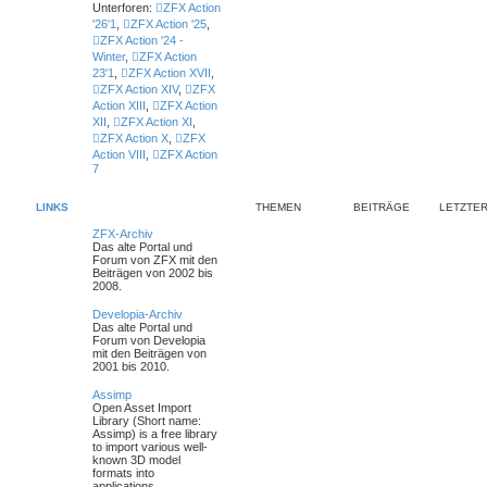
Unterforen:
ZFX Action
'26'1
,
ZFX Action '25
,
ZFX Action '24 -
Winter
,
ZFX Action
23'1
,
ZFX Action XVII
,
ZFX Action XIV
,
ZFX
Action XIII
,
ZFX Action
XII
,
ZFX Action XI
,
ZFX Action X
,
ZFX
Action VIII
,
ZFX Action
7
LINKS
THEMEN
BEITRÄGE
LETZTER
ZFX-Archiv
Das alte Portal und
Forum von ZFX mit den
Beiträgen von 2002 bis
2008.
Developia-Archiv
Das alte Portal und
Forum von Developia
mit den Beiträgen von
2001 bis 2010.
Assimp
Open Asset Import
Library (Short name:
Assimp) is a free library
to import various well-
known 3D model
formats into
applications.