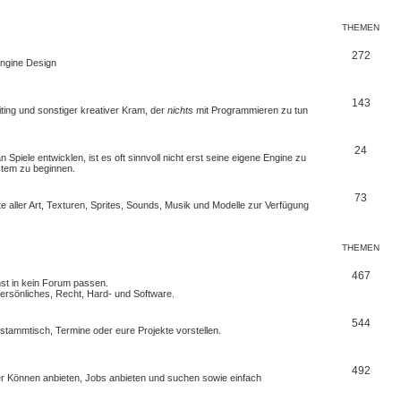
THEMEN
272
 Engine Design
143
iting und sonstiger kreativer Kram, der
nichts
mit Programmieren zu tun
24
Spiele entwicklen, ist es oft sinnvoll nicht erst seine eigene Engine zu
stem zu beginnen.
73
e aller Art, Texturen, Sprites, Sounds, Musik und Modelle zur Verfügung
THEMEN
467
nst in kein Forum passen.
rsönliches, Recht, Hard- und Software.
544
erstammtisch, Termine oder
eure Projekte
vorstellen.
492
euer Können anbieten, Jobs anbieten und suchen sowie einfach