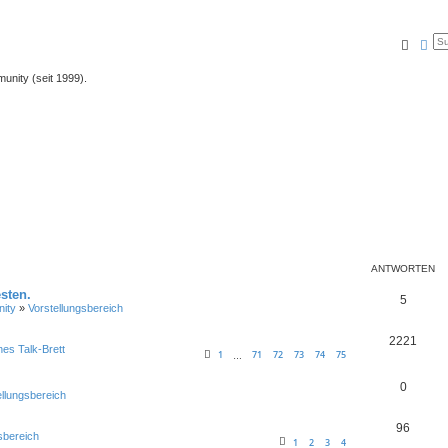
Suche
Erw
unity (seit 1999).
ANTWORTEN
sten.
5
ity
»
Vorstellungsbereich
2221
nes Talk-Brett
1
71
72
73
74
75
…
0
ellungsbereich
96
sbereich
1
2
3
4