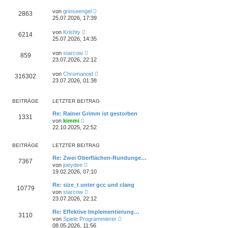
von
grinseengel
2863
25.07.2026, 17:39
von
Krishty
6214
25.07.2026, 14:35
von
starcow
859
23.07.2026, 22:12
von
Chromanoid
316302
23.07.2026, 01:38
BEITRÄGE
LETZTER BEITRAG
Re: Rainer Grimm ist gestorben
1331
N
von
kimmi
e
22.10.2025, 22:52
u
e
s
BEITRÄGE
LETZTER BEITRAG
t
e
Re: Zwei Oberflächen-Rundunge…
7367
r
N
von
joeydee
B
e
19.02.2026, 07:10
e
u
i
e
Re: size_t unter gcc und clang
t
10779
s
N
von
starcow
r
t
e
23.07.2026, 22:12
a
e
u
g
r
e
Re: Effektive Implementierung…
B
3110
s
N
e
von
Spiele Programmierer
t
e
i
08.05.2026, 11:56
e