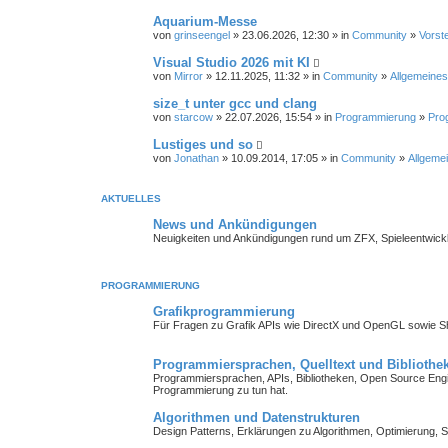
Aquarium-Messe
von
grinseengel
» 23.06.2026, 12:30 » in
Community
»
Vorst
Visual Studio 2026 mit KI
von
Mirror
» 12.11.2025, 11:32 » in
Community
»
Allgemeines
size_t unter gcc und clang
von
starcow
» 22.07.2026, 15:54 » in
Programmierung
»
Pro
Lustiges und so
von
Jonathan
» 10.09.2014, 17:05 » in
Community
»
Allgemei
AKTUELLES
News und Ankündigungen
Neuigkeiten und Ankündigungen rund um ZFX, Spieleentwick
PROGRAMMIERUNG
Grafikprogrammierung
Für Fragen zu Grafik APIs wie DirectX und OpenGL sowie 
Programmiersprachen, Quelltext und Bibliothe
Programmiersprachen, APIs, Bibliotheken, Open Source Engin
Programmierung zu tun hat.
Algorithmen und Datenstrukturen
Design Patterns, Erklärungen zu Algorithmen, Optimierung, S