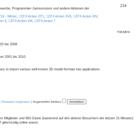
234
ttbewerbe, Programmier-Jamsessions und andere Aktionen der
'24 - Winter
,
ZFX Action 23'1
,
ZFX Action XVII
,
ZFX Action XIV
,
on X
,
ZFX Action VIII
,
ZFX Action 7
THEMEN
02 bis 2008.
von 2001 bis 2010.
rary to import various well-known 3D model formats into applications.
n Passwort vergessen
|
Angemeldet bleiben
bare Mitglieder und 983 Gäste (basierend auf den aktiven Besuchern der letzten 15 Minuten)
gleichzeitig online waren.