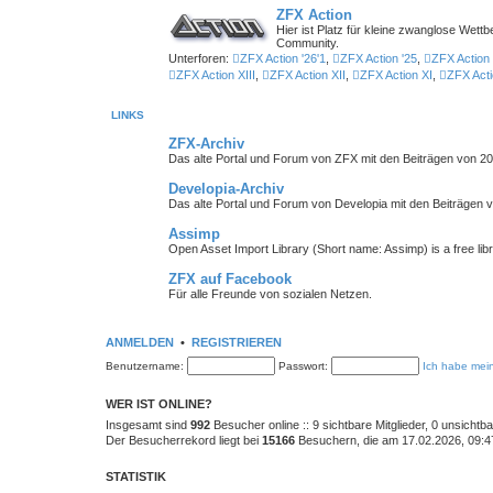
ZFX Action
Hier ist Platz für kleine zwanglose We
Community.
Unterforen:
ZFX Action '26'1
,
ZFX Action '25
,
ZFX Action 
ZFX Action XIII
,
ZFX Action XII
,
ZFX Action XI
,
ZFX Acti
LINKS
ZFX-Archiv
Das alte Portal und Forum von ZFX mit den Beiträgen von 20
Developia-Archiv
Das alte Portal und Forum von Developia mit den Beiträgen 
Assimp
Open Asset Import Library (Short name: Assimp) is a free lib
ZFX auf Facebook
Für alle Freunde von sozialen Netzen.
ANMELDEN
•
REGISTRIEREN
Benutzername:
Passwort:
Ich habe mei
WER IST ONLINE?
Insgesamt sind
992
Besucher online :: 9 sichtbare Mitglieder, 0 unsicht
Der Besucherrekord liegt bei
15166
Besuchern, die am 17.02.2026, 09:47 
STATISTIK