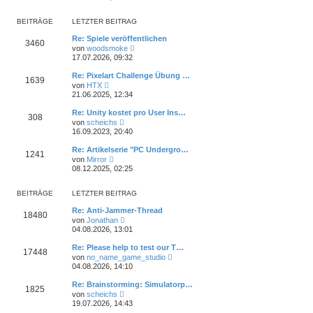
u
t
r
e
r
B
s
a
BEITRÄGE
LETZTER BEITRAG
e
t
g
i
e
Re: Spiele veröffentlichen
t
3460
r
N
von
woodsmoke
r
B
e
17.07.2026, 09:32
a
e
u
g
i
e
Re: Pixelart Challenge Übung …
t
1639
s
N
von
HTX
r
t
e
21.06.2025, 12:34
a
e
u
g
r
e
Re: Unity kostet pro User Ins…
B
308
s
N
e
von
scheichs
t
e
i
16.09.2023, 20:40
e
u
t
r
e
r
Re: Artikelserie "PC Undergro…
B
1241
s
a
N
e
von
Mirror
t
g
e
i
08.12.2025, 02:25
e
u
t
r
e
r
B
s
a
BEITRÄGE
LETZTER BEITRAG
e
t
g
i
e
Re: Anti-Jammer-Thread
t
18480
r
N
von
Jonathan
r
B
e
04.08.2026, 13:01
a
e
u
g
i
e
Re: Please help to test our T…
t
17448
s
N
von
no_name_game_studio
r
t
e
04.08.2026, 14:10
a
e
u
g
r
e
Re: Brainstorming: Simulatorp…
B
1825
s
N
e
von
scheichs
t
e
i
19.07.2026, 14:43
e
u
t