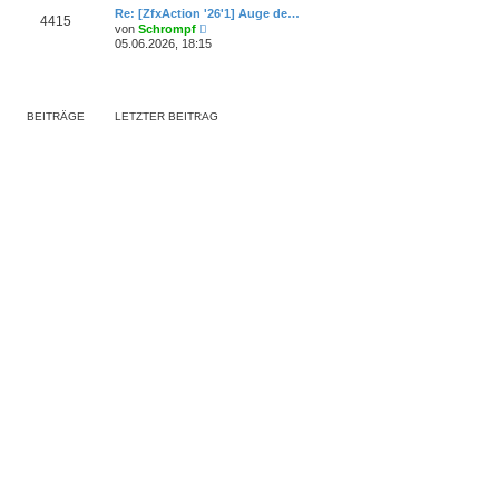
r
e
r
Re: [ZfxAction '26'1] Auge de…
B
4415
s
a
N
e
von
Schrompf
t
g
e
i
05.06.2026, 18:15
e
u
t
r
e
r
B
s
a
e
t
g
i
e
t
BEITRÄGE
LETZTER BEITRAG
r
r
B
a
e
g
i
t
r
a
g