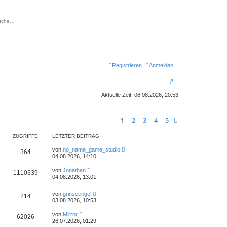
eiterte Suche
Registrieren
Anmelden
S
u
Aktuelle Zeit: 06.08.2026, 20:53
c
h
1
2
3
4
5
Nächste
e
ZUGRIFFE
LETZTER BEITRAG
von
no_name_game_studio
364
04.08.2026, 14:10
von
Jonathan
1110339
04.08.2026, 13:01
von
grinseengel
214
03.08.2026, 10:53
von
Mirror
62026
26.07.2026, 01:29