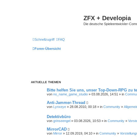
ZFX + Developia
Die deutsche Spieleentwickler-Comm
Schnellzugriff
FAQ
Foren-Übersicht
AKTUELLE THEMEN
Bitte helfen Sie uns, unser Top-Down-RPG zu te
von
no_name_game_studio
» 03.08.2026, 14:51 » in
Commun
Anti-Jammer-Thread
von
Lynxeye
» 28.08.2010, 00:18 » in
Community
»
Allgemei
Detektivbüro
von
grinseengel
» 03.08.2026, 10:53 » in
Community
»
Vorst
MirrorCAD
von
Mirror
» 12.09.2019, 04:10 » in
Community
»
Vorstellung