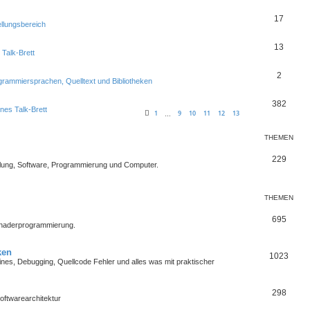
17
ellungsbereich
13
 Talk-Brett
2
grammiersprachen, Quelltext und Bibliotheken
382
nes Talk-Brett
1
9
10
11
12
13
…
THEMEN
229
lung, Software, Programmierung und Computer.
THEMEN
695
Shaderprogrammierung.
ken
1023
es, Debugging, Quellcode Fehler und alles was mit praktischer
298
oftwarearchitektur