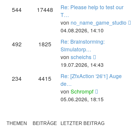
Re: Please help to test our
544
17448
T…
von
no_name_game_studio
04.08.2026, 14:10
Re: Brainstorming:
492
1825
Simulatorp…
Neuester
von
scheichs
Beitrag
19.07.2026, 14:43
Re: [ZfxAction '26'1] Auge
234
4415
de…
Neuester
von
Schrompf
Beitrag
05.06.2026, 18:15
THEMEN
BEITRÄGE
LETZTER BEITRAG