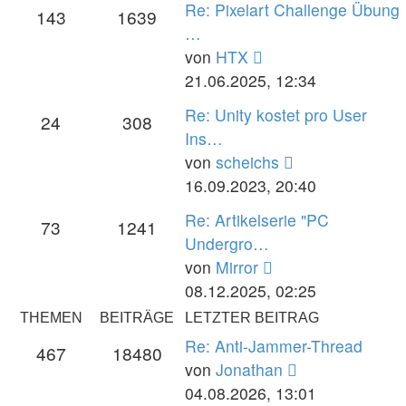
Re: Pixelart Challenge Übung
143
1639
…
Neuester
von
HTX
Beitrag
21.06.2025, 12:34
Re: Unity kostet pro User
24
308
Ins…
Neuester
von
scheichs
Beitrag
16.09.2023, 20:40
Re: Artikelserie "PC
73
1241
Undergro…
Neuester
von
Mirror
Beitrag
08.12.2025, 02:25
THEMEN
BEITRÄGE
LETZTER BEITRAG
Re: Anti-Jammer-Thread
467
18480
Neuester
von
Jonathan
Beitrag
04.08.2026, 13:01