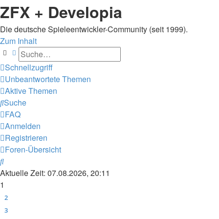
ZFX + Developia
Die deutsche Spieleentwickler-Community (seit 1999).
Zum Inhalt
Suche
Erweiterte Suche
Schnellzugriff
Unbeantwortete Themen
Aktive Themen
Suche
FAQ
Anmelden
Registrieren
Foren-Übersicht
Suche
Aktuelle Zeit: 07.08.2026, 20:11
1
2
3