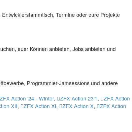
n Entwicklerstammtisch, Termine oder
eure Projekte
e suchen, euer Können anbieten, Jobs anbieten und
 Wettbewerbe, Programmier-Jamsessions und andere
ZFX Action '24 - Winter
,
ZFX Action 23'1
,
ZFX Action
tion XII
,
ZFX Action XI
,
ZFX Action X
,
ZFX Action