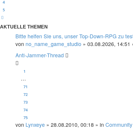
4
5
Nächste
AKTUELLE THEMEN
Bitte helfen Sie uns, unser Top-Down-RPG zu tes
von
no_name_game_studio
» 03.08.2026, 14:51 
Anti-Jammer-Thread
1
…
71
72
73
74
75
von
Lynxeye
» 28.08.2010, 00:18 » in
Community