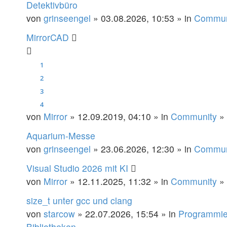
Detektivbüro
von
grinseengel
» 03.08.2026, 10:53 » in
Commun
MirrorCAD
1
2
3
4
von
Mirror
» 12.09.2019, 04:10 » in
Community
»
Aquarium-Messe
von
grinseengel
» 23.06.2026, 12:30 » in
Commun
Visual Studio 2026 mit KI
von
Mirror
» 12.11.2025, 11:32 » in
Community
»
size_t unter gcc und clang
von
starcow
» 22.07.2026, 15:54 » in
Programmie
Bibliotheken