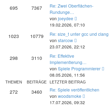
Re: Zwei Oberflächen-
695
7367
Rundunge…
Neuester
von
joeydee
Beitrag
19.02.2026, 07:10
Re: size_t unter gcc und clang
1023
10779
Neuester
von
starcow
Beitrag
23.07.2026, 22:12
Re: Effektive
298
3110
Implementierung…
Ne
von
Spiele Programmierer
Be
08.05.2026, 11:56
THEMEN
BEITRÄGE
LETZTER BEITRAG
Re: Spiele veröffentlichen
272
3460
Neuester
von
woodsmoke
Beitrag
17.07.2026, 09:32