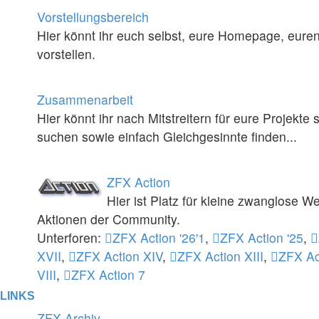
Vorstellungsbereich
Hier könnt ihr euch selbst, eure Homepage, eure
vorstellen.
Zusammenarbeit
Hier könnt ihr nach Mitstreitern für eure Projekt
suchen sowie einfach Gleichgesinnte finden...
ZFX Action
Hier ist Platz für kleine zwanglose
Aktionen der Community.
Unterforen:
ZFX Action '26'1
,
ZFX Action '25
,
XVII
,
ZFX Action XIV
,
ZFX Action XIII
,
ZFX Ac
VIII
,
ZFX Action 7
LINKS
ZFX-Archiv