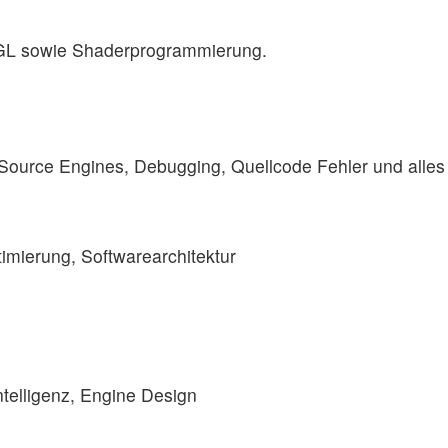
nGL sowie Shaderprogrammierung.
n
Source Engines, Debugging, Quellcode Fehler und alles
imierung, Softwarearchitektur
ntelligenz, Engine Design