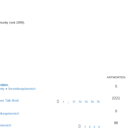
unity (seit 1999).
ANTWORTEN
sten.
5
ity
»
Vorstellungsbereich
2221
nes Talk-Brett
1
71
72
73
74
75
…
0
ellungsbereich
96
sbereich
1
2
3
4