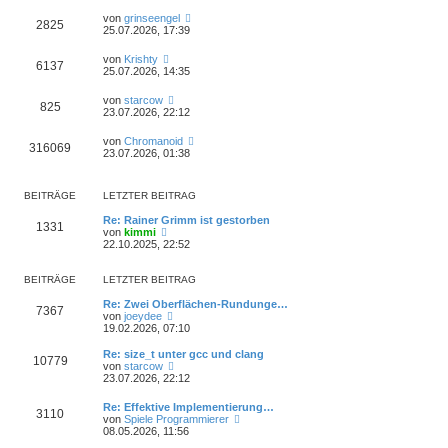
von
grinseengel
2825
25.07.2026, 17:39
von
Krishty
6137
25.07.2026, 14:35
von
starcow
825
23.07.2026, 22:12
von
Chromanoid
316069
23.07.2026, 01:38
BEITRÄGE
LETZTER BEITRAG
Re: Rainer Grimm ist gestorben
1331
N
von
kimmi
e
22.10.2025, 22:52
u
e
s
BEITRÄGE
LETZTER BEITRAG
t
e
Re: Zwei Oberflächen-Rundunge…
7367
r
N
von
joeydee
B
e
19.02.2026, 07:10
e
u
i
e
Re: size_t unter gcc und clang
10779
t
s
N
von
starcow
r
t
e
23.07.2026, 22:12
a
e
u
g
r
e
Re: Effektive Implementierung…
B
3110
s
N
von
Spiele Programmierer
e
t
e
08.05.2026, 11:56
i
e
u
t