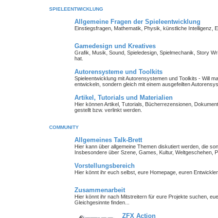
SPIELEENTWICKLUNG
Allgemeine Fragen der Spieleentwicklung
Einstiegsfragen, Mathematik, Physik, künstliche Intelligenz,
Gamedesign und Kreatives
Grafik, Musik, Sound, Spieledesign, Spielmechanik, Story Wr
hat.
Autorensysteme und Toolkits
Spieleentwicklung mit Autorensystemen und Toolkits - Will man 
entwickeln, sondern gleich mit einem ausgefeilten Autorensy
Artikel, Tutorials und Materialien
Hier können Artikel, Tutorials, Bücherrezensionen, Dokument
gestellt bzw. verlinkt werden.
COMMUNITY
Allgemeines Talk-Brett
Hier kann über allgemeine Themen diskutiert werden, die so
Insbesondere über Szene, Games, Kultur, Weltgeschehen, Pe
Vorstellungsbereich
Hier könnt ihr euch selbst, eure Homepage, euren Entwickl
Zusammenarbeit
Hier könnt ihr nach Mitstreitern für eure Projekte suchen, 
Gleichgesinnte finden...
ZFX Action