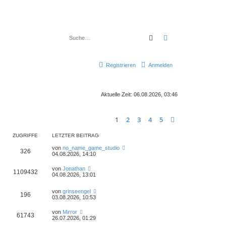
Suche
Erweiterte Suche
Registrieren
Anmelden
Aktuelle Zeit: 06.08.2026, 03:46
1
2
3
4
5
Nächste
ZUGRIFFE
LETZTER BEITRAG
von
no_name_game_studio
326
04.08.2026, 14:10
von
Jonathan
1109432
04.08.2026, 13:01
von
grinseengel
196
03.08.2026, 10:53
von
Mirror
61743
26.07.2026, 01:29