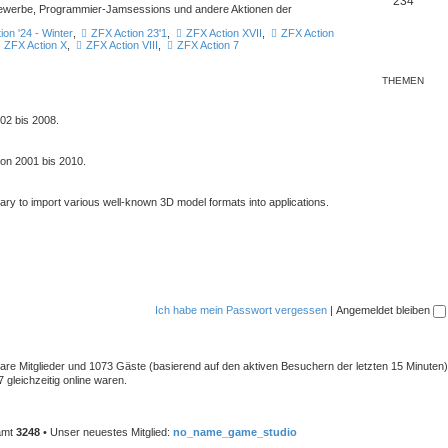
234
ttbewerbe, Programmier-Jamsessions und andere Aktionen der
ion '24 - Winter
,
ZFX Action 23'1
,
ZFX Action XVII
,
ZFX Action
ZFX Action X
,
ZFX Action VIII
,
ZFX Action 7
THEMEN
02 bis 2008.
von 2001 bis 2010.
rary to import various well-known 3D model formats into applications.
Ich habe mein Passwort vergessen
|
Angemeldet bleiben
tbare Mitglieder und 1073 Gäste (basierend auf den aktiven Besuchern der letzten 15 Minuten)
gleichzeitig online waren.
samt
3248
• Unser neuestes Mitglied:
no_name_game_studio