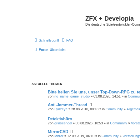
ZFX + Developia
Die deutsche Spieleentwickler-Comm
Schnellzugriff
FAQ
Foren-Übersicht
AKTUELLE THEMEN
Bitte helfen Sie uns, unser Top-Down-RPG zu te
von
no_name_game_studio
» 03.08.2026, 14:51 » in
Commun
Anti-Jammer-Thread
von
Lynxeye
» 28.08.2010, 00:18 » in
Community
»
Allgemei
Detektivbüro
von
grinseengel
» 03.08.2026, 10:53 » in
Community
»
Vorst
MirrorCAD
von
Mirror
» 12.09.2019, 04:10 » in
Community
»
Vorstellung