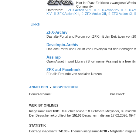
Hier ist Platz für kleine zwanglose We
Community.
Unterforen:
ZFX Action '26'1
,
ZFX Action '25
,
ZFX Act
XIV
,
ZFX Action XIII
,
ZFX Action XII
,
ZFX Action XI
,
LINKS
ZFX-Archiv
Das alte Portal und Forum von ZFX mit den Beiträgen von 20
Developia-Archiv
Das alte Portal und Forum von Developia mit den Beiträgen 
Assimp
Open Asset Import Library (Short name: Assimp) is a free lib
ZFX auf Facebook
Für alle Freunde von sozialen Netzen.
ANMELDEN
•
REGISTRIEREN
Benutzername:
Passwort:
WER IST ONLINE?
Insgesamt sind
1081
Besucher online :: 8 sichtbare Mitglieder, 0 unsich
Der Besucherrekord liegt bei
15166
Besuchern, die am 17.02.2026, 09:47 
STATISTIK
Beiträge insgesamt
74183
• Themen insgesamt
4638
• Mitglieder insge