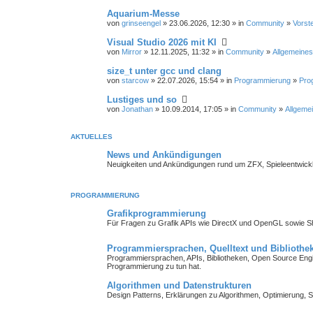
Aquarium-Messe
von
grinseengel
» 23.06.2026, 12:30 » in
Community
»
Vorst
Visual Studio 2026 mit KI
von
Mirror
» 12.11.2025, 11:32 » in
Community
»
Allgemeines
size_t unter gcc und clang
von
starcow
» 22.07.2026, 15:54 » in
Programmierung
»
Pro
Lustiges und so
von
Jonathan
» 10.09.2014, 17:05 » in
Community
»
Allgemei
AKTUELLES
News und Ankündigungen
Neuigkeiten und Ankündigungen rund um ZFX, Spieleentwick
PROGRAMMIERUNG
Grafikprogrammierung
Für Fragen zu Grafik APIs wie DirectX und OpenGL sowie 
Programmiersprachen, Quelltext und Bibliothe
Programmiersprachen, APIs, Bibliotheken, Open Source Engin
Programmierung zu tun hat.
Algorithmen und Datenstrukturen
Design Patterns, Erklärungen zu Algorithmen, Optimierung, S