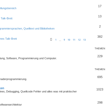
17
ellungsbereich
13
 Talk-Brett
2
grammiersprachen, Quelltext und Bibliotheken
382
nes Talk-Brett
1
9
10
11
12
13
…
THEMEN
229
lung, Software, Programmierung und Computer.
THEMEN
695
Shaderprogrammierung.
ken
1023
es, Debugging, Quellcode Fehler und alles was mit praktischer
298
oftwarearchitektur