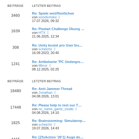
r
e
r
B
s
BEITRÄGE
LETZTER BEITRAG
a
e
t
g
i
e
Re: Spiele veröffentlichen
3460
t
N
r
von
woodsmoke
r
e
B
17.07.2026, 09:32
a
u
e
g
e
i
Re: Pixelart Challenge Übung …
1639
s
t
N
von
HTX
t
r
e
21.06.2025, 12:34
e
a
u
r
g
e
Re: Unity kostet pro User Ins…
B
308
s
N
von
scheichs
e
t
e
16.09.2023, 20:40
i
e
u
t
r
e
r
Re: Artikelserie "PC Undergro…
B
1241
s
N
a
von
Mirror
e
t
e
g
08.12.2025, 02:25
i
e
u
t
r
e
r
B
s
a
BEITRÄGE
LETZTER BEITRAG
e
t
g
i
e
Re: Anti-Jammer-Thread
t
18480
r
N
von
Jonathan
r
B
e
04.08.2026, 13:01
a
e
u
g
i
e
Re: Please help to test our T…
t
17448
s
N
von
no_name_game_studio
r
t
e
04.08.2026, 14:10
a
e
u
g
r
e
Re: Brainstorming: Simulatorp…
B
1825
s
N
von
scheichs
e
t
e
19.07.2026, 14:43
i
e
u
t
r
e
r
Re: [ZfxAction '26'1] Auge de…
B