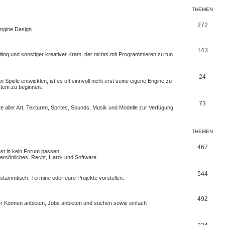
THEMEN
272
 Engine Design
143
iting und sonstiger kreativer Kram, der
nichts
mit Programmieren zu tun
24
Spiele entwicklen, ist es oft sinnvoll nicht erst seine eigene Engine zu
stem zu beginnen.
73
e aller Art, Texturen, Sprites, Sounds, Musik und Modelle zur Verfügung
THEMEN
467
nst in kein Forum passen.
rsönliches, Recht, Hard- und Software.
544
erstammtisch, Termine oder
eure Projekte
vorstellen.
492
euer Können anbieten, Jobs anbieten und suchen sowie einfach