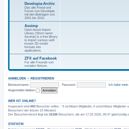
Developia-Archiv
Das alte Portal und
Forum von Developia
mit den Beiträgen von
2001 bis 2010.
Assimp
Open Asset Import
Library (Short name:
Assimp) is a free library
to import various well-
known 3D model
formats into
applications.
ZFX auf Facebook
Für alle Freunde von
sozialen Netzen.
ANMELDEN
•
REGISTRIEREN
Benutzername:
Passwort:
Ich habe mein
Angemeldet bleiben
WER IST ONLINE?
Insgesamt sind
693
Besucher online :: 9 sichtbare Mitglieder, 0 unsichtbare Mitglieder
Besuchern der letzten 15 Minuten)
Der Besucherrekord liegt bei
15166
Besuchern, die am 17.02.2026, 09:47 gleichzeitig o
STATISTIK