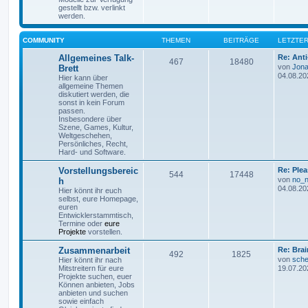
gestellt bzw. verlinkt
werden.
COMMUNITY
THEMEN
BEITRÄGE
LETZTER
Allgemeines Talk-
Re: Ant
467
18480
von
Jona
Brett
04.08.20
Hier kann über
allgemeine Themen
diskutiert werden, die
sonst in kein Forum
passen.
Insbesondere über
Szene, Games, Kultur,
Weltgeschehen,
Persönliches, Recht,
Hard- und Software.
Vorstellungsbereic
Re: Plea
544
17448
von
no_
h
04.08.20
Hier könnt ihr euch
selbst, eure Homepage,
euren
Entwicklerstammtisch,
Termine oder
eure
Projekte
vorstellen.
Zusammenarbeit
Re: Bra
492
1825
von
sche
Hier könnt ihr nach
Mitstreitern für eure
19.07.20
Projekte suchen, euer
Können anbieten, Jobs
anbieten und suchen
sowie einfach