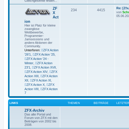
Gleichgesinnte finden...
ZF
Re: [Zf
234
4415
von
Sch
X
05.06.20
Act
ion
Hier ist Platz für kleine
zwanglose
Wettbewerbe,
Programmier-
Jamsessions und
andere Aktionen der
Community.
Unterforen:
ZFX Action
'26'1
,
ZFX Action '25
,
ZFX Action '24 -
Winter
,
ZFX Action
23'1
,
ZFX Action XVII
,
ZFX Action XIV
,
ZFX
Action XIII
,
ZFX Action
XII
,
ZFX Action XI
,
ZFX Action X
,
ZFX
Action VIII
,
ZFX Action
7
LINKS
THEMEN
BEITRÄGE
LETZTER
ZFX-Archiv
Das alte Portal und
Forum von ZFX mit den
Beiträgen von 2002 bis
2008.