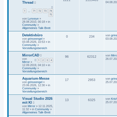
Thread
04.08.20
1
71
72
73
74
…
75
von
Lynxeye
»
28.08.2010, 00:18 » in
Community
»
Allgemeines Talk-Brett
Detektivbüro
von
grin
0
234
von
grinseengel
»
03.08.20
03.08.2026, 10:53 » in
Community
»
Vorstellungsbereich
MirrorCAD
von
Mirr
96
62312
von
26.07.20
1
2
3
4
Mirror
»
12.09.2019, 04:10 » in
Community
»
Vorstellungsbereich
Aquarium-Messe
von
grin
17
2953
von
grinseengel
»
25.07.20
23.06.2026, 12:30 » in
Community
»
Vorstellungsbereich
Visual Studio 2026
von
Kris
13
6325
mit KI
25.07.20
von
Mirror
» 12.11.2025,
11:32 » in
Community
»
Allgemeines Talk-Brett