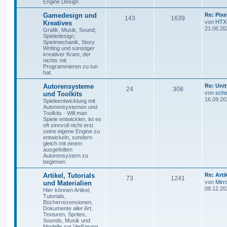
Engine Design
Gamedesign und
Re: Pix
143
1639
von
HTX
Kreatives
21.06.20
Grafik, Musik, Sound,
Spieledesign,
Spielmechanik, Story
Writing und sonstiger
kreativer Kram, der
nichts
mit
Programmieren zu tun
hat.
Autorensysteme
Re: Unit
24
308
von
sche
und Toolkits
16.09.20
Spieleentwicklung mit
Autorensystemen und
Toolkits - Will man
Spiele entwicklen, ist es
oft sinnvoll nicht erst
seine eigene Engine zu
entwickeln, sondern
gleich mit einem
ausgefeilten
Autorensystem zu
beginnen.
Artikel, Tutorials
Re: Art
73
1241
von
Mirr
und Materialien
08.12.20
Hier können Artikel,
Tutorials,
Bücherrezensionen,
Dokumente aller Art,
Texturen, Sprites,
Sounds, Musik und
Modelle zur Verfügung