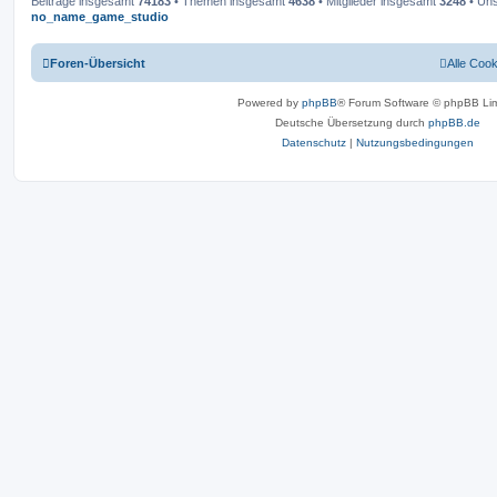
Beiträge insgesamt
74183
• Themen insgesamt
4638
• Mitglieder insgesamt
3248
• Uns
no_name_game_studio
Foren-Übersicht
Alle Coo
Powered by
phpBB
® Forum Software © phpBB Lim
Deutsche Übersetzung durch
phpBB.de
Datenschutz
|
Nutzungsbedingungen