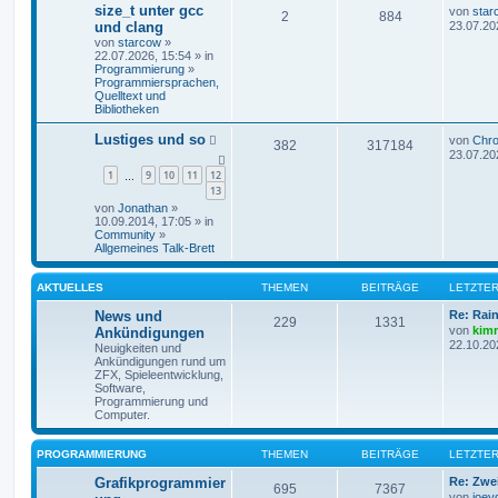
size_t unter gcc
von
star
2
884
und clang
23.07.20
von
starcow
»
22.07.2026, 15:54 » in
Programmierung
»
Programmiersprachen,
Quelltext und
Bibliotheken
Lustiges und so
von
Chr
382
317184
23.07.20
1
9
10
11
12
…
13
von
Jonathan
»
10.09.2014, 17:05 » in
Community
»
Allgemeines Talk-Brett
AKTUELLES
THEMEN
BEITRÄGE
LETZTER
News und
Re: Rai
229
1331
von
kim
Ankündigungen
22.10.20
Neuigkeiten und
Ankündigungen rund um
ZFX, Spieleentwicklung,
Software,
Programmierung und
Computer.
PROGRAMMIERUNG
THEMEN
BEITRÄGE
LETZTER
Grafikprogrammier
Re: Zwe
695
7367
von
joey