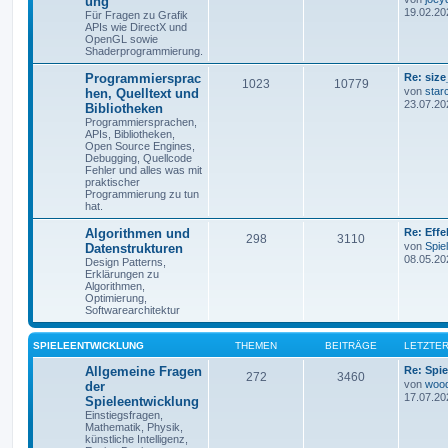
ung
19.02.20
Für Fragen zu Grafik
APIs wie DirectX und
OpenGL sowie
Shaderprogrammierung.
Programmiersprac
Re: size
1023
10779
von
star
hen, Quelltext und
23.07.20
Bibliotheken
Programmiersprachen,
APIs, Bibliotheken,
Open Source Engines,
Debugging, Quellcode
Fehler und alles was mit
praktischer
Programmierung zu tun
hat.
Algorithmen und
Re: Eff
298
3110
von
Spie
Datenstrukturen
08.05.20
Design Patterns,
Erklärungen zu
Algorithmen,
Optimierung,
Softwarearchitektur
SPIELEENTWICKLUNG
THEMEN
BEITRÄGE
LETZTER
Allgemeine Fragen
Re: Spie
272
3460
von
woo
der
17.07.20
Spieleentwicklung
Einstiegsfragen,
Mathematik, Physik,
künstliche Intelligenz,