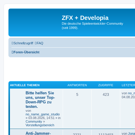
ZFX + Developia
Die deutsche Spieleentwickler-Community
(seit 1999).
Schnellzugriff
FAQ
Foren-Übersicht
AKTUELLE THEMEN
ANTWORTEN
ZUGRIFFE
LETZTER
Bitte helfen Sie
von
no_
5
423
uns, unser Top-
04.08.20
Down-RPG zu
testen.
von
no_name_game_studio
» 03.08.2026, 14:51 » in
Community
»
Vorstellungsbereich
Anti-Jammer-
von
Jona
2221
1113403