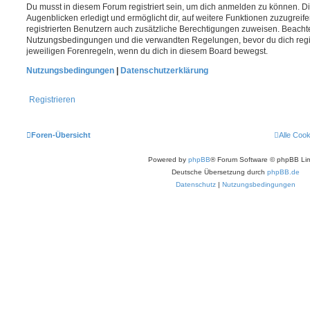
Du musst in diesem Forum registriert sein, um dich anmelden zu können. Di
Augenblicken erledigt und ermöglicht dir, auf weitere Funktionen zuzugreif
registrierten Benutzern auch zusätzliche Berechtigungen zuweisen. Beachte
Nutzungsbedingungen und die verwandten Regelungen, bevor du dich registr
jeweiligen Forenregeln, wenn du dich in diesem Board bewegst.
Nutzungsbedingungen
|
Datenschutzerklärung
Registrieren
Foren-Übersicht
Alle Coo
Powered by
phpBB
® Forum Software © phpBB Lim
Deutsche Übersetzung durch
phpBB.de
Datenschutz
|
Nutzungsbedingungen