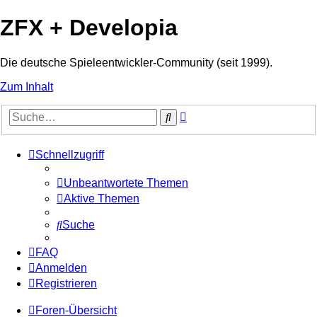
ZFX + Developia
Die deutsche Spieleentwickler-Community (seit 1999).
Zum Inhalt
Erweiterte
Suche
Suche
Schnellzugriff
Unbeantwortete Themen
Aktive Themen
Suche
FAQ
Anmelden
Registrieren
Foren-Übersicht