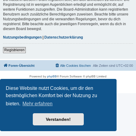
Registrierung ist in wenigen Augenblicken erledigt und ermöglicht dir, auf
weitere Funktionen zuzugreifen. Die Board-Administration kann registrierten
Benutzern auch zusätzliche Berechtigungen zuweisen. Beachte bitte unsere
Nutzungsbedingungen und die verwandten Regelungen, bevor du dich
registrierst. Bitte beachte auch die jeweiligen Forenregeln, wenn du dich in
diesem Board bewegst.
Nutzungsbedingungen
|
Datenschutzerklärung
Registrieren
Foren-Übersicht
Alle Cookies löschen
Alle Zeiten sind
UTC+02:00
Powered by
phpBB
® Forum Software © phpBB Limited
Deutsche Übersetzung durch
phpBB.de
Datenschutz
|
Nutzungsbedingungen
Diese Website nutzt Cookies, um dir den
bestmöglichen Komfort bei der Nutzung zu
bieten.
Mehr erfahren
Verstanden!