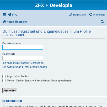
ZFX + Developia
FAQ
Registrieren
Anmelden
S
Foren-Übersicht
u
Du musst registriert und angemeldet sein, um Profile
c
anzuschauen.
h
Benutzername:
e
Passwort:
Ich habe mein Passwort vergessen
Die Aktivierungs-E-Mail erneut senden
Angemeldet bleiben
Meinen Online-Status während dieser Sitzung verbergen
REGISTRIEREN
Du musst in diesem Forum registriert sein, um dich anmelden zu können. Die