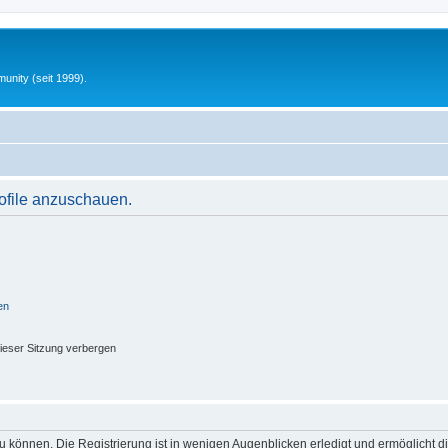
unity (seit 1999).
rofile anzuschauen.
en
ieser Sitzung verbergen
 können. Die Registrierung ist in wenigen Augenblicken erledigt und ermöglicht di