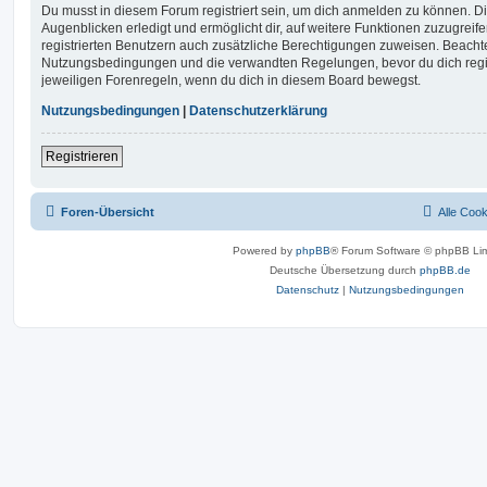
Du musst in diesem Forum registriert sein, um dich anmelden zu können. Di
Augenblicken erledigt und ermöglicht dir, auf weitere Funktionen zuzugreif
registrierten Benutzern auch zusätzliche Berechtigungen zuweisen. Beachte
Nutzungsbedingungen und die verwandten Regelungen, bevor du dich registr
jeweiligen Forenregeln, wenn du dich in diesem Board bewegst.
Nutzungsbedingungen
|
Datenschutzerklärung
Registrieren
Foren-Übersicht
Alle Coo
Powered by
phpBB
® Forum Software © phpBB Lim
Deutsche Übersetzung durch
phpBB.de
Datenschutz
|
Nutzungsbedingungen