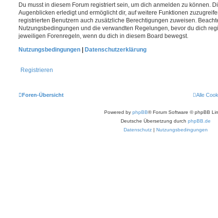
Du musst in diesem Forum registriert sein, um dich anmelden zu können. Di
Augenblicken erledigt und ermöglicht dir, auf weitere Funktionen zuzugreif
registrierten Benutzern auch zusätzliche Berechtigungen zuweisen. Beachte
Nutzungsbedingungen und die verwandten Regelungen, bevor du dich registr
jeweiligen Forenregeln, wenn du dich in diesem Board bewegst.
Nutzungsbedingungen
|
Datenschutzerklärung
Registrieren
Foren-Übersicht
Alle Coo
Powered by
phpBB
® Forum Software © phpBB Lim
Deutsche Übersetzung durch
phpBB.de
Datenschutz
|
Nutzungsbedingungen