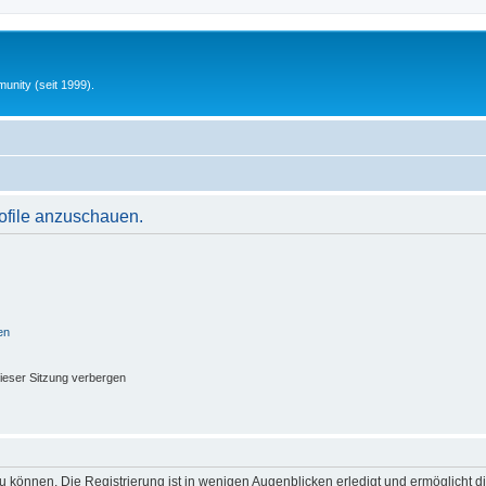
unity (seit 1999).
rofile anzuschauen.
en
ieser Sitzung verbergen
 können. Die Registrierung ist in wenigen Augenblicken erledigt und ermöglicht di