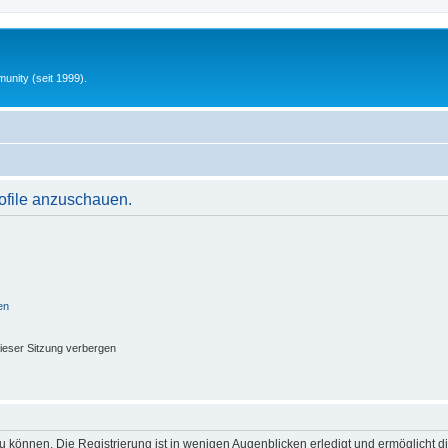
unity (seit 1999).
rofile anzuschauen.
en
ieser Sitzung verbergen
 können. Die Registrierung ist in wenigen Augenblicken erledigt und ermöglicht di