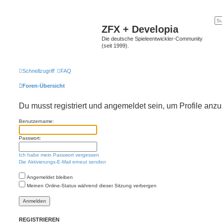
ZFX + Developia
Die deutsche Spieleentwickler-Community
(seit 1999).
Schnellzugriff
FAQ
Foren-Übersicht
Du musst registriert und angemeldet sein, um Profile anz
Benutzername:
Passwort:
Ich habe mein Passwort vergessen
Die Aktivierungs-E-Mail erneut senden
Angemeldet bleiben
Meinen Online-Status während dieser Sitzung verbergen
REGISTRIEREN