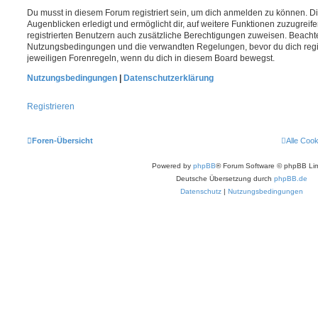
Du musst in diesem Forum registriert sein, um dich anmelden zu können. Di
Augenblicken erledigt und ermöglicht dir, auf weitere Funktionen zuzugreif
registrierten Benutzern auch zusätzliche Berechtigungen zuweisen. Beachte
Nutzungsbedingungen und die verwandten Regelungen, bevor du dich registr
jeweiligen Forenregeln, wenn du dich in diesem Board bewegst.
Nutzungsbedingungen
|
Datenschutzerklärung
Registrieren
Foren-Übersicht
Alle Coo
Powered by
phpBB
® Forum Software © phpBB Lim
Deutsche Übersetzung durch
phpBB.de
Datenschutz
|
Nutzungsbedingungen