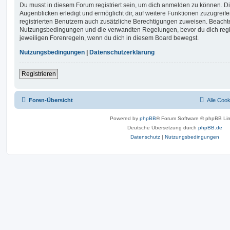
Du musst in diesem Forum registriert sein, um dich anmelden zu können. Di
Augenblicken erledigt und ermöglicht dir, auf weitere Funktionen zuzugreif
registrierten Benutzern auch zusätzliche Berechtigungen zuweisen. Beachte
Nutzungsbedingungen und die verwandten Regelungen, bevor du dich registr
jeweiligen Forenregeln, wenn du dich in diesem Board bewegst.
Nutzungsbedingungen
|
Datenschutzerklärung
Registrieren
Foren-Übersicht
Alle Coo
Powered by
phpBB
® Forum Software © phpBB Lim
Deutsche Übersetzung durch
phpBB.de
Datenschutz
|
Nutzungsbedingungen