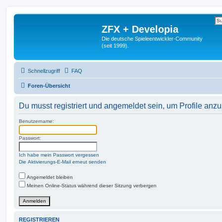
ZFX + Developia
Die deutsche Spieleentwickler-Community
(seit 1999).
Schnellzugriff
FAQ
Foren-Übersicht
Du musst registriert und angemeldet sein, um Profile anz
Benutzername:
Passwort:
Ich habe mein Passwort vergessen
Die Aktivierungs-E-Mail erneut senden
Angemeldet bleiben
Meinen Online-Status während dieser Sitzung verbergen
REGISTRIEREN