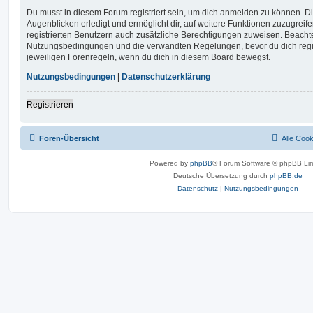
Du musst in diesem Forum registriert sein, um dich anmelden zu können. Di
Augenblicken erledigt und ermöglicht dir, auf weitere Funktionen zuzugreif
registrierten Benutzern auch zusätzliche Berechtigungen zuweisen. Beachte
Nutzungsbedingungen und die verwandten Regelungen, bevor du dich registr
jeweiligen Forenregeln, wenn du dich in diesem Board bewegst.
Nutzungsbedingungen
|
Datenschutzerklärung
Registrieren
Foren-Übersicht
Alle Coo
Powered by
phpBB
® Forum Software © phpBB Lim
Deutsche Übersetzung durch
phpBB.de
Datenschutz
|
Nutzungsbedingungen