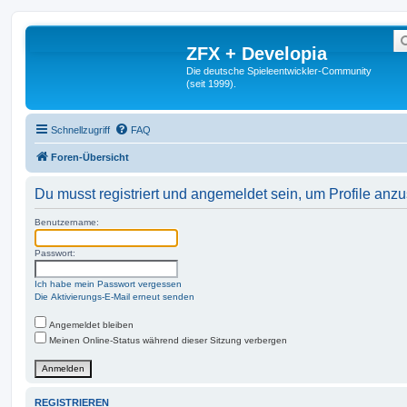
ZFX + Developia
Die deutsche Spieleentwickler-Community
(seit 1999).
Schnellzugriff
FAQ
Foren-Übersicht
Du musst registriert und angemeldet sein, um Profile anz
Benutzername:
Passwort:
Ich habe mein Passwort vergessen
Die Aktivierungs-E-Mail erneut senden
Angemeldet bleiben
Meinen Online-Status während dieser Sitzung verbergen
REGISTRIEREN