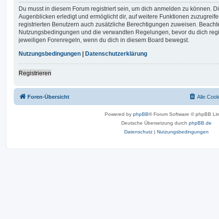
Du musst in diesem Forum registriert sein, um dich anmelden zu können. Di
Augenblicken erledigt und ermöglicht dir, auf weitere Funktionen zuzugreif
registrierten Benutzern auch zusätzliche Berechtigungen zuweisen. Beachte
Nutzungsbedingungen und die verwandten Regelungen, bevor du dich registr
jeweiligen Forenregeln, wenn du dich in diesem Board bewegst.
Nutzungsbedingungen
|
Datenschutzerklärung
Registrieren
Foren-Übersicht
Alle Coo
Powered by
phpBB
® Forum Software © phpBB Lim
Deutsche Übersetzung durch
phpBB.de
Datenschutz
|
Nutzungsbedingungen