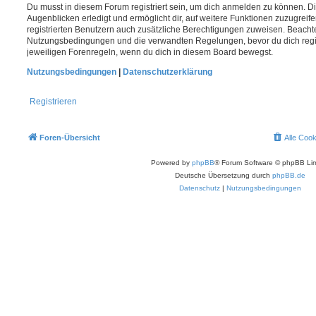
Du musst in diesem Forum registriert sein, um dich anmelden zu können. Di
Augenblicken erledigt und ermöglicht dir, auf weitere Funktionen zuzugreif
registrierten Benutzern auch zusätzliche Berechtigungen zuweisen. Beachte
Nutzungsbedingungen und die verwandten Regelungen, bevor du dich registr
jeweiligen Forenregeln, wenn du dich in diesem Board bewegst.
Nutzungsbedingungen
|
Datenschutzerklärung
Registrieren
Foren-Übersicht
Alle Coo
Powered by
phpBB
® Forum Software © phpBB Lim
Deutsche Übersetzung durch
phpBB.de
Datenschutz
|
Nutzungsbedingungen