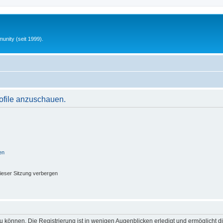
unity (seit 1999).
rofile anzuschauen.
en
ieser Sitzung verbergen
 können. Die Registrierung ist in wenigen Augenblicken erledigt und ermöglicht di