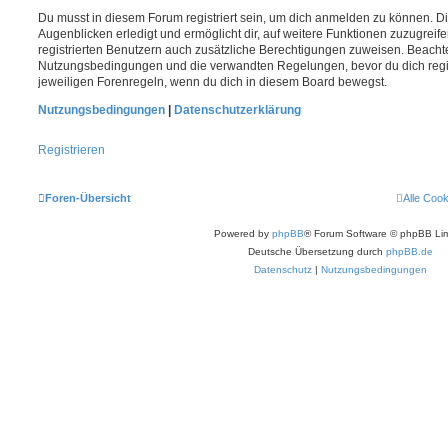
Du musst in diesem Forum registriert sein, um dich anmelden zu können. Di
Augenblicken erledigt und ermöglicht dir, auf weitere Funktionen zuzugreif
registrierten Benutzern auch zusätzliche Berechtigungen zuweisen. Beachte
Nutzungsbedingungen und die verwandten Regelungen, bevor du dich registr
jeweiligen Forenregeln, wenn du dich in diesem Board bewegst.
Nutzungsbedingungen
|
Datenschutzerklärung
Registrieren
Foren-Übersicht
Alle Coo
Powered by
phpBB
® Forum Software © phpBB Lim
Deutsche Übersetzung durch
phpBB.de
Datenschutz
|
Nutzungsbedingungen