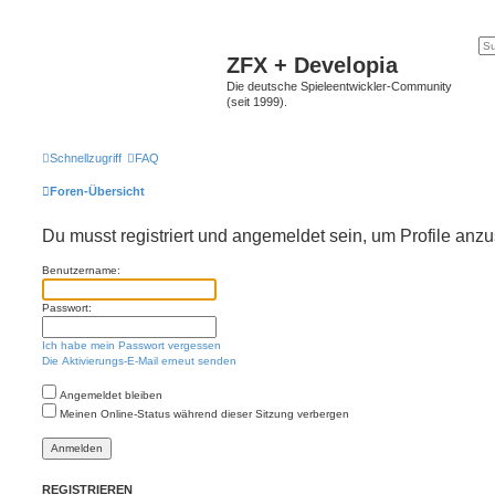
ZFX + Developia
Die deutsche Spieleentwickler-Community
(seit 1999).
Schnellzugriff
FAQ
Foren-Übersicht
Du musst registriert und angemeldet sein, um Profile anz
Benutzername:
Passwort:
Ich habe mein Passwort vergessen
Die Aktivierungs-E-Mail erneut senden
Angemeldet bleiben
Meinen Online-Status während dieser Sitzung verbergen
REGISTRIEREN