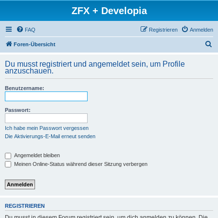
ZFX + Developia
FAQ
Registrieren
Anmelden
S
Foren-Übersicht
u
Du musst registriert und angemeldet sein, um Profile
c
anzuschauen.
h
Benutzername:
e
Passwort:
Ich habe mein Passwort vergessen
Die Aktivierungs-E-Mail erneut senden
Angemeldet bleiben
Meinen Online-Status während dieser Sitzung verbergen
REGISTRIEREN
Du musst in diesem Forum registriert sein, um dich anmelden zu können. Die