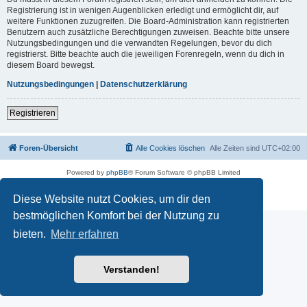
Registrierung ist in wenigen Augenblicken erledigt und ermöglicht dir, auf
weitere Funktionen zuzugreifen. Die Board-Administration kann registrierten
Benutzern auch zusätzliche Berechtigungen zuweisen. Beachte bitte unsere
Nutzungsbedingungen und die verwandten Regelungen, bevor du dich
registrierst. Bitte beachte auch die jeweiligen Forenregeln, wenn du dich in
diesem Board bewegst.
Nutzungsbedingungen
|
Datenschutzerklärung
Registrieren
Foren-Übersicht
Alle Cookies löschen
Alle Zeiten sind
UTC+02:00
Powered by
phpBB
® Forum Software © phpBB Limited
Deutsche Übersetzung durch
phpBB.de
Datenschutz
|
Nutzungsbedingungen
Diese Website nutzt Cookies, um dir den
bestmöglichen Komfort bei der Nutzung zu
bieten.
Mehr erfahren
Verstanden!