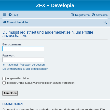
ZFX + Developia
FAQ
Registrieren
Anmelden
S
Foren-Übersicht
u
Du musst registriert und angemeldet sein, um Profile
c
anzuschauen.
h
Benutzername:
e
Passwort:
Ich habe mein Passwort vergessen
Die Aktivierungs-E-Mail erneut senden
Angemeldet bleiben
Meinen Online-Status während dieser Sitzung verbergen
REGISTRIEREN
Du musst in diesem Forum registriert sein, um dich anmelden zu können. Die