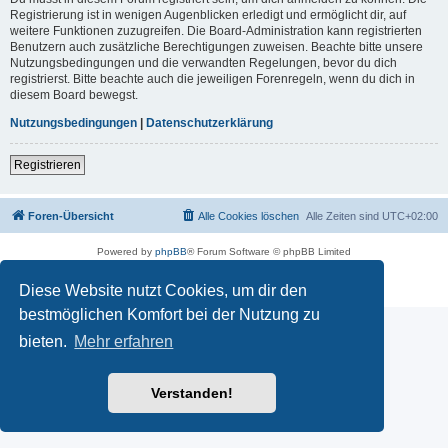
Registrierung ist in wenigen Augenblicken erledigt und ermöglicht dir, auf
weitere Funktionen zuzugreifen. Die Board-Administration kann registrierten
Benutzern auch zusätzliche Berechtigungen zuweisen. Beachte bitte unsere
Nutzungsbedingungen und die verwandten Regelungen, bevor du dich
registrierst. Bitte beachte auch die jeweiligen Forenregeln, wenn du dich in
diesem Board bewegst.
Nutzungsbedingungen
|
Datenschutzerklärung
Registrieren
Foren-Übersicht
Alle Cookies löschen
Alle Zeiten sind
UTC+02:00
Powered by
phpBB
® Forum Software © phpBB Limited
Deutsche Übersetzung durch
phpBB.de
Datenschutz
|
Nutzungsbedingungen
Diese Website nutzt Cookies, um dir den
bestmöglichen Komfort bei der Nutzung zu
bieten.
Mehr erfahren
Verstanden!