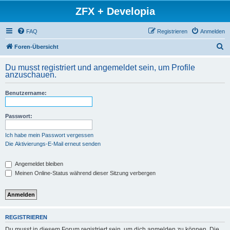
ZFX + Developia
FAQ
Registrieren
Anmelden
S
Foren-Übersicht
u
Du musst registriert und angemeldet sein, um Profile
c
anzuschauen.
h
Benutzername:
e
Passwort:
Ich habe mein Passwort vergessen
Die Aktivierungs-E-Mail erneut senden
Angemeldet bleiben
Meinen Online-Status während dieser Sitzung verbergen
REGISTRIEREN
Du musst in diesem Forum registriert sein, um dich anmelden zu können. Die