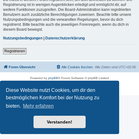
Registrierung ist in wenigen Augenblicken erledigt und ermöglicht dir, auf
weitere Funktionen zuzugreifen. Die Board-Administration kann registrierten
Benutzern auch zusätzliche Berechtigungen zuweisen. Beachte bitte unsere
Nutzungsbedingungen und die verwandten Regelungen, bevor du dich
registrierst. Bitte beachte auch die jeweiligen Forenregeln, wenn du dich in
diesem Board bewegst.
Nutzungsbedingungen
|
Datenschutzerklärung
Registrieren
Foren-Übersicht
Alle Cookies löschen
Alle Zeiten sind
UTC+02:00
Powered by
phpBB
® Forum Software © phpBB Limited
Deutsche Übersetzung durch
phpBB.de
Datenschutz
|
Nutzungsbedingungen
Diese Website nutzt Cookies, um dir den
bestmöglichen Komfort bei der Nutzung zu
bieten.
Mehr erfahren
Verstanden!