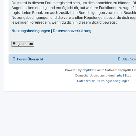
Du musst in diesem Forum registriert sein, um dich anmelden zu können. Di
Augenblicken erledigt und ermöglicht dir, auf weitere Funktionen zuzugreif
registrierten Benutzern auch zusätzliche Berechtigungen zuweisen. Beachte
Nutzungsbedingungen und die verwandten Regelungen, bevor du dich registr
jeweiligen Forenregeln, wenn du dich in diesem Board bewegst.
Nutzungsbedingungen
|
Datenschutzerklärung
Registrieren
Foren-Übersicht
Alle Coo
Powered by
phpBB
® Forum Software © phpBB Lim
Deutsche Übersetzung durch
phpBB.de
Datenschutz
|
Nutzungsbedingungen