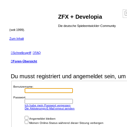
ZFX + Developia
Die deutsche Spieleentwickler-Community
(seit 1999).
Zum Inhalt
Schnellzugriff
FAQ
Foren-Übersicht
Du musst registriert und angemeldet sein, um
Benutzername:
Passwort:
Ich habe mein Passwort vergessen
Die Aktivierungs-E-Mail erneut senden
Angemeldet bleiben
Meinen Online-Status während dieser Sitzung verbergen