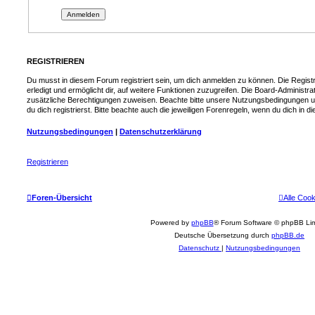
REGISTRIEREN
Du musst in diesem Forum registriert sein, um dich anmelden zu können. Die Registr
erledigt und ermöglicht dir, auf weitere Funktionen zuzugreifen. Die Board-Administra
zusätzliche Berechtigungen zuweisen. Beachte bitte unsere Nutzungsbedingungen 
du dich registrierst. Bitte beachte auch die jeweiligen Forenregeln, wenn du dich in
Nutzungsbedingungen
|
Datenschutzerklärung
Registrieren
Foren-Übersicht
Alle Coo
Powered by
phpBB
® Forum Software © phpBB Lim
Deutsche Übersetzung durch
phpBB.de
Datenschutz
|
Nutzungsbedingungen