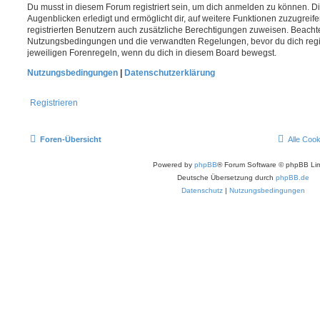
Du musst in diesem Forum registriert sein, um dich anmelden zu können. Di
Augenblicken erledigt und ermöglicht dir, auf weitere Funktionen zuzugreif
registrierten Benutzern auch zusätzliche Berechtigungen zuweisen. Beachte
Nutzungsbedingungen und die verwandten Regelungen, bevor du dich registr
jeweiligen Forenregeln, wenn du dich in diesem Board bewegst.
Nutzungsbedingungen
|
Datenschutzerklärung
Registrieren
Foren-Übersicht
Alle Coo
Powered by
phpBB
® Forum Software © phpBB Lim
Deutsche Übersetzung durch
phpBB.de
Datenschutz
|
Nutzungsbedingungen