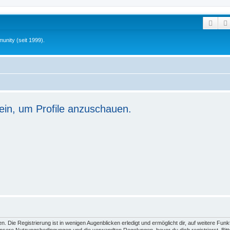
Such
unity (seit 1999).
ein, um Profile anzuschauen.
 Die Registrierung ist in wenigen Augenblicken erledigt und ermöglicht dir, auf weitere Funk
sere Nutzungsbedingungen und die verwandten Regelungen, bevor du dich registrierst. Bitte