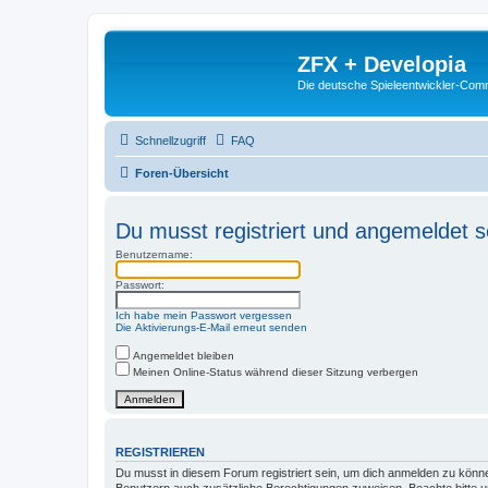
ZFX + Developia
Die deutsche Spieleentwickler-Comm
Schnellzugriff
FAQ
Foren-Übersicht
Du musst registriert und angemeldet s
Benutzername:
Passwort:
Ich habe mein Passwort vergessen
Die Aktivierungs-E-Mail erneut senden
Angemeldet bleiben
Meinen Online-Status während dieser Sitzung verbergen
REGISTRIEREN
Du musst in diesem Forum registriert sein, um dich anmelden zu können.
Benutzern auch zusätzliche Berechtigungen zuweisen. Beachte bitte un