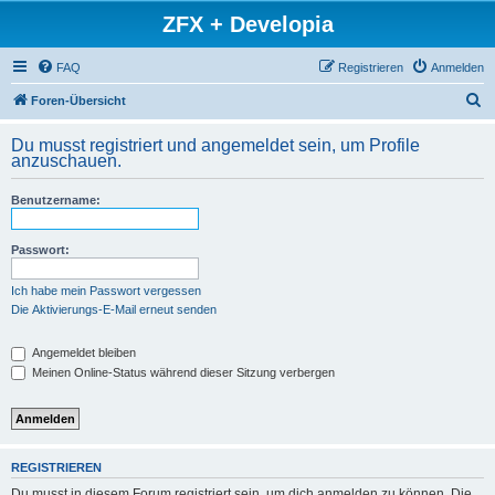
ZFX + Developia
FAQ
Registrieren
Anmelden
S
Foren-Übersicht
u
Du musst registriert und angemeldet sein, um Profile
c
anzuschauen.
h
Benutzername:
e
Passwort:
Ich habe mein Passwort vergessen
Die Aktivierungs-E-Mail erneut senden
Angemeldet bleiben
Meinen Online-Status während dieser Sitzung verbergen
REGISTRIEREN
Du musst in diesem Forum registriert sein, um dich anmelden zu können. Die