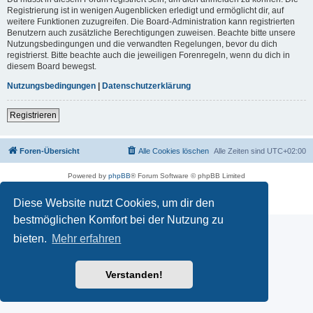
Registrierung ist in wenigen Augenblicken erledigt und ermöglicht dir, auf
weitere Funktionen zuzugreifen. Die Board-Administration kann registrierten
Benutzern auch zusätzliche Berechtigungen zuweisen. Beachte bitte unsere
Nutzungsbedingungen und die verwandten Regelungen, bevor du dich
registrierst. Bitte beachte auch die jeweiligen Forenregeln, wenn du dich in
diesem Board bewegst.
Nutzungsbedingungen
|
Datenschutzerklärung
Registrieren
Foren-Übersicht
Alle Cookies löschen
Alle Zeiten sind
UTC+02:00
Powered by
phpBB
® Forum Software © phpBB Limited
Deutsche Übersetzung durch
phpBB.de
Datenschutz
|
Nutzungsbedingungen
Diese Website nutzt Cookies, um dir den
bestmöglichen Komfort bei der Nutzung zu
bieten.
Mehr erfahren
Verstanden!