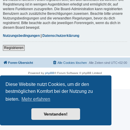
Registrierung ist in wenigen Augenblicken erledigt und ermöglicht dir, auf
weitere Funktionen zuzugreifen. Die Board-Administration kann registrierten
Benutzern auch zusätzliche Berechtigungen zuweisen. Beachte bitte unsere
Nutzungsbedingungen und die verwandten Regelungen, bevor du dich
registrierst. Bitte beachte auch die jeweiligen Forenregeln, wenn du dich in
diesem Board bewegst.
Nutzungsbedingungen
|
Datenschutzerklärung
Registrieren
Foren-Übersicht
Alle Cookies löschen
Alle Zeiten sind
UTC+02:00
Powered by
phpBB
® Forum Software © phpBB Limited
Deutsche Übersetzung durch
phpBB.de
Datenschutz
|
Nutzungsbedingungen
Diese Website nutzt Cookies, um dir den
bestmöglichen Komfort bei der Nutzung zu
bieten.
Mehr erfahren
Verstanden!