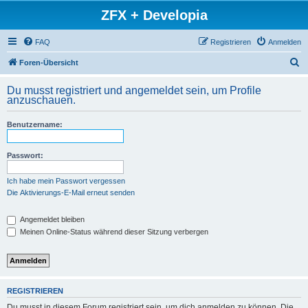
ZFX + Developia
FAQ
Registrieren
Anmelden
S
Foren-Übersicht
u
Du musst registriert und angemeldet sein, um Profile
c
anzuschauen.
h
Benutzername:
e
Passwort:
Ich habe mein Passwort vergessen
Die Aktivierungs-E-Mail erneut senden
Angemeldet bleiben
Meinen Online-Status während dieser Sitzung verbergen
REGISTRIEREN
Du musst in diesem Forum registriert sein, um dich anmelden zu können. Die