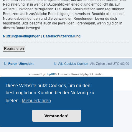
Registrierung ist in wenigen Augenblicken erledigt und ermöglicht dir, auf
weitere Funktionen zuzugreifen. Die Board-Administration kann registrierten
Benutzern auch zusätzliche Berechtigungen zuweisen. Beachte bitte unsere
Nutzungsbedingungen und die verwandten Regelungen, bevor du dich
registrierst. Bitte beachte auch die jeweiligen Forenregeln, wenn du dich in
diesem Board bewegst.
Nutzungsbedingungen
|
Datenschutzerklärung
Registrieren
Foren-Übersicht
Alle Cookies löschen
Alle Zeiten sind
UTC+02:00
Powered by
phpBB
® Forum Software © phpBB Limited
Deutsche Übersetzung durch
phpBB.de
Datenschutz
|
Nutzungsbedingungen
Diese Website nutzt Cookies, um dir den
bestmöglichen Komfort bei der Nutzung zu
bieten.
Mehr erfahren
Verstanden!