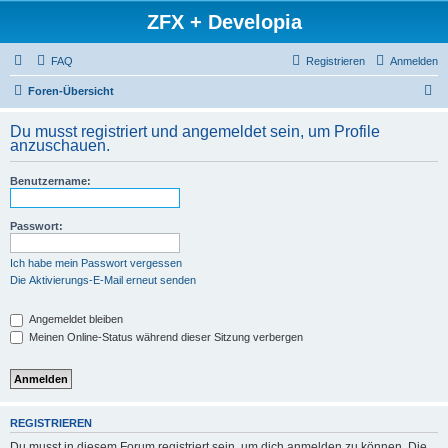
ZFX + Developia
FAQ
Registrieren
Anmelden
S
Foren-Übersicht
u
Du musst registriert und angemeldet sein, um Profile
c
anzuschauen.
h
Benutzername:
e
Passwort:
Ich habe mein Passwort vergessen
Die Aktivierungs-E-Mail erneut senden
Angemeldet bleiben
Meinen Online-Status während dieser Sitzung verbergen
REGISTRIEREN
Du musst in diesem Forum registriert sein, um dich anmelden zu können. Die