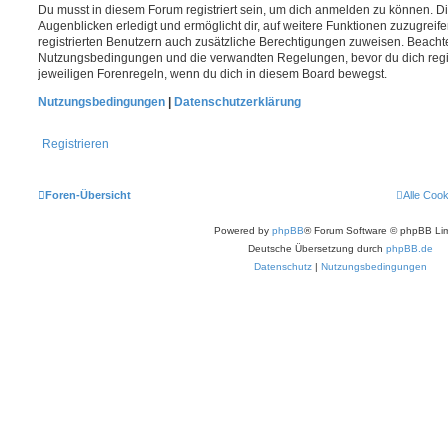
Du musst in diesem Forum registriert sein, um dich anmelden zu können. Di
Augenblicken erledigt und ermöglicht dir, auf weitere Funktionen zuzugreif
registrierten Benutzern auch zusätzliche Berechtigungen zuweisen. Beachte
Nutzungsbedingungen und die verwandten Regelungen, bevor du dich registr
jeweiligen Forenregeln, wenn du dich in diesem Board bewegst.
Nutzungsbedingungen
|
Datenschutzerklärung
Registrieren
Foren-Übersicht
Alle Coo
Powered by
phpBB
® Forum Software © phpBB Lim
Deutsche Übersetzung durch
phpBB.de
Datenschutz
|
Nutzungsbedingungen