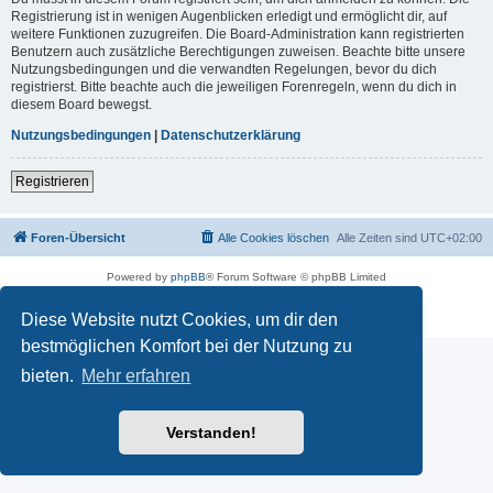
Registrierung ist in wenigen Augenblicken erledigt und ermöglicht dir, auf
weitere Funktionen zuzugreifen. Die Board-Administration kann registrierten
Benutzern auch zusätzliche Berechtigungen zuweisen. Beachte bitte unsere
Nutzungsbedingungen und die verwandten Regelungen, bevor du dich
registrierst. Bitte beachte auch die jeweiligen Forenregeln, wenn du dich in
diesem Board bewegst.
Nutzungsbedingungen
|
Datenschutzerklärung
Registrieren
Foren-Übersicht
Alle Cookies löschen
Alle Zeiten sind
UTC+02:00
Powered by
phpBB
® Forum Software © phpBB Limited
Deutsche Übersetzung durch
phpBB.de
Datenschutz
|
Nutzungsbedingungen
Diese Website nutzt Cookies, um dir den
bestmöglichen Komfort bei der Nutzung zu
bieten.
Mehr erfahren
Verstanden!