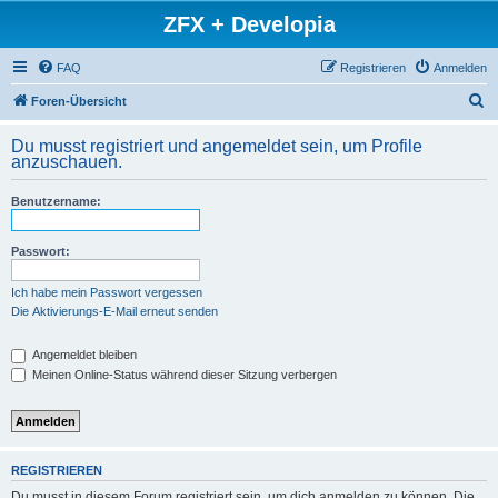
ZFX + Developia
FAQ
Registrieren
Anmelden
S
Foren-Übersicht
u
Du musst registriert und angemeldet sein, um Profile
c
anzuschauen.
h
Benutzername:
e
Passwort:
Ich habe mein Passwort vergessen
Die Aktivierungs-E-Mail erneut senden
Angemeldet bleiben
Meinen Online-Status während dieser Sitzung verbergen
REGISTRIEREN
Du musst in diesem Forum registriert sein, um dich anmelden zu können. Die