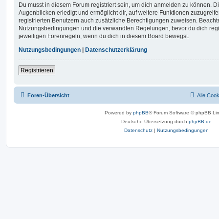
Du musst in diesem Forum registriert sein, um dich anmelden zu können. Di
Augenblicken erledigt und ermöglicht dir, auf weitere Funktionen zuzugreif
registrierten Benutzern auch zusätzliche Berechtigungen zuweisen. Beachte
Nutzungsbedingungen und die verwandten Regelungen, bevor du dich registr
jeweiligen Forenregeln, wenn du dich in diesem Board bewegst.
Nutzungsbedingungen
|
Datenschutzerklärung
Registrieren
Foren-Übersicht
Alle Coo
Powered by
phpBB
® Forum Software © phpBB Lim
Deutsche Übersetzung durch
phpBB.de
Datenschutz
|
Nutzungsbedingungen