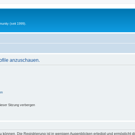
unity (seit 1999).
rofile anzuschauen.
en
ieser Sitzung verbergen
 können. Die Registrierung ist in wenigen Augenblicken erledigt und ermöglicht di