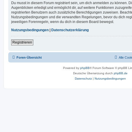
Du musst in diesem Forum registriert sein, um dich anmelden zu können. Di
Augenblicken erledigt und ermöglicht dir, auf weitere Funktionen zuzugreif
registrierten Benutzern auch zusätzliche Berechtigungen zuweisen. Beachte
Nutzungsbedingungen und die verwandten Regelungen, bevor du dich registr
jeweiligen Forenregeln, wenn du dich in diesem Board bewegst.
Nutzungsbedingungen
|
Datenschutzerklärung
Registrieren
Foren-Übersicht
Alle Coo
Powered by
phpBB
® Forum Software © phpBB Lim
Deutsche Übersetzung durch
phpBB.de
Datenschutz
|
Nutzungsbedingungen