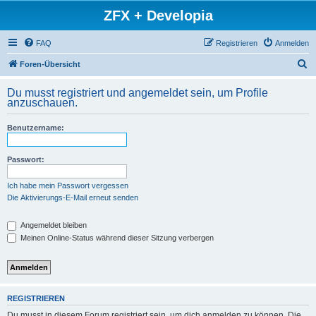
ZFX + Developia
FAQ
Registrieren
Anmelden
S
Foren-Übersicht
u
Du musst registriert und angemeldet sein, um Profile
c
anzuschauen.
h
Benutzername:
e
Passwort:
Ich habe mein Passwort vergessen
Die Aktivierungs-E-Mail erneut senden
Angemeldet bleiben
Meinen Online-Status während dieser Sitzung verbergen
REGISTRIEREN
Du musst in diesem Forum registriert sein, um dich anmelden zu können. Die