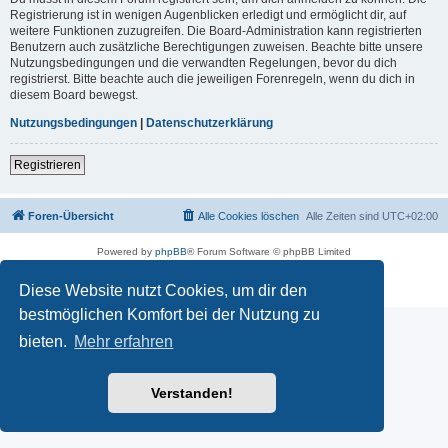
Registrierung ist in wenigen Augenblicken erledigt und ermöglicht dir, auf
weitere Funktionen zuzugreifen. Die Board-Administration kann registrierten
Benutzern auch zusätzliche Berechtigungen zuweisen. Beachte bitte unsere
Nutzungsbedingungen und die verwandten Regelungen, bevor du dich
registrierst. Bitte beachte auch die jeweiligen Forenregeln, wenn du dich in
diesem Board bewegst.
Nutzungsbedingungen
|
Datenschutzerklärung
Registrieren
Foren-Übersicht
Alle Cookies löschen
Alle Zeiten sind
UTC+02:00
Powered by
phpBB
® Forum Software © phpBB Limited
Deutsche Übersetzung durch
phpBB.de
Datenschutz
|
Nutzungsbedingungen
Diese Website nutzt Cookies, um dir den
bestmöglichen Komfort bei der Nutzung zu
bieten.
Mehr erfahren
Verstanden!