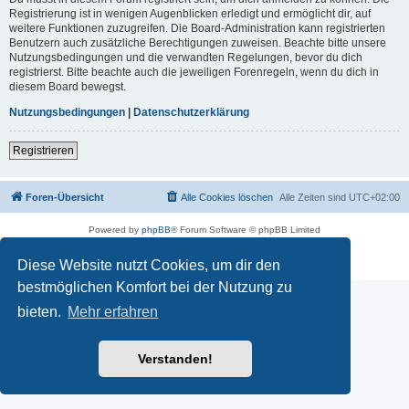
Registrierung ist in wenigen Augenblicken erledigt und ermöglicht dir, auf
weitere Funktionen zuzugreifen. Die Board-Administration kann registrierten
Benutzern auch zusätzliche Berechtigungen zuweisen. Beachte bitte unsere
Nutzungsbedingungen und die verwandten Regelungen, bevor du dich
registrierst. Bitte beachte auch die jeweiligen Forenregeln, wenn du dich in
diesem Board bewegst.
Nutzungsbedingungen
|
Datenschutzerklärung
Registrieren
Foren-Übersicht
Alle Cookies löschen
Alle Zeiten sind
UTC+02:00
Powered by
phpBB
® Forum Software © phpBB Limited
Deutsche Übersetzung durch
phpBB.de
Datenschutz
|
Nutzungsbedingungen
Diese Website nutzt Cookies, um dir den
bestmöglichen Komfort bei der Nutzung zu
bieten.
Mehr erfahren
Verstanden!