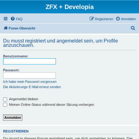
ZFX + Developia
FAQ
Registrieren
Anmelden
S
Foren-Übersicht
u
Du musst registriert und angemeldet sein, um Profile
c
anzuschauen.
h
Benutzername:
e
Passwort:
Ich habe mein Passwort vergessen
Die Aktivierungs-E-Mail erneut senden
Angemeldet bleiben
Meinen Online-Status während dieser Sitzung verbergen
REGISTRIEREN
Du musst in diesem Forum registriert sein, um dich anmelden zu können. Die