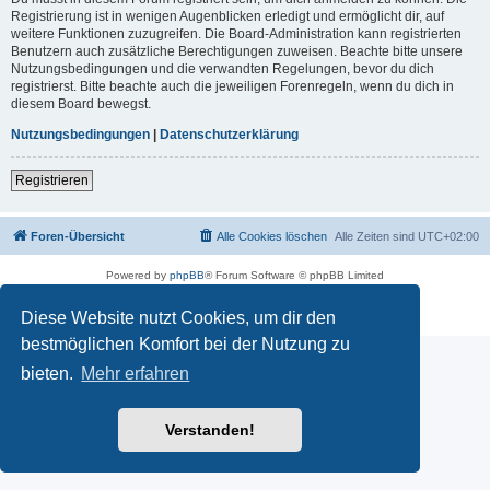
Registrierung ist in wenigen Augenblicken erledigt und ermöglicht dir, auf
weitere Funktionen zuzugreifen. Die Board-Administration kann registrierten
Benutzern auch zusätzliche Berechtigungen zuweisen. Beachte bitte unsere
Nutzungsbedingungen und die verwandten Regelungen, bevor du dich
registrierst. Bitte beachte auch die jeweiligen Forenregeln, wenn du dich in
diesem Board bewegst.
Nutzungsbedingungen
|
Datenschutzerklärung
Registrieren
Foren-Übersicht
Alle Cookies löschen
Alle Zeiten sind
UTC+02:00
Powered by
phpBB
® Forum Software © phpBB Limited
Deutsche Übersetzung durch
phpBB.de
Datenschutz
|
Nutzungsbedingungen
Diese Website nutzt Cookies, um dir den
bestmöglichen Komfort bei der Nutzung zu
bieten.
Mehr erfahren
Verstanden!