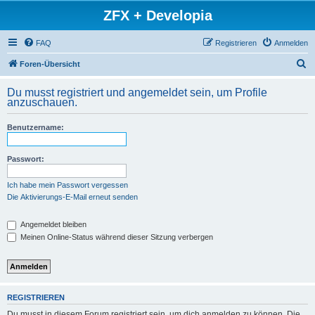
ZFX + Developia
FAQ
Registrieren
Anmelden
S
Foren-Übersicht
u
Du musst registriert und angemeldet sein, um Profile
c
anzuschauen.
h
Benutzername:
e
Passwort:
Ich habe mein Passwort vergessen
Die Aktivierungs-E-Mail erneut senden
Angemeldet bleiben
Meinen Online-Status während dieser Sitzung verbergen
REGISTRIEREN
Du musst in diesem Forum registriert sein, um dich anmelden zu können. Die