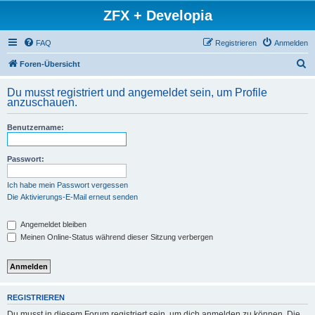
ZFX + Developia
FAQ
Registrieren
Anmelden
S
Foren-Übersicht
u
Du musst registriert und angemeldet sein, um Profile
c
anzuschauen.
h
Benutzername:
e
Passwort:
Ich habe mein Passwort vergessen
Die Aktivierungs-E-Mail erneut senden
Angemeldet bleiben
Meinen Online-Status während dieser Sitzung verbergen
REGISTRIEREN
Du musst in diesem Forum registriert sein, um dich anmelden zu können. Die