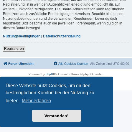
Registrierung ist in wenigen Augenblicken erledigt und ermöglicht dir, auf
weitere Funktionen zuzugreifen. Die Board-Administration kann registrierten
Benutzern auch zusätzliche Berechtigungen zuweisen. Beachte bitte unsere
Nutzungsbedingungen und die verwandten Regelungen, bevor du dich
registrierst. Bitte beachte auch die jeweiligen Forenregeln, wenn du dich in
diesem Board bewegst.
Nutzungsbedingungen
|
Datenschutzerklärung
Registrieren
Foren-Übersicht
Alle Cookies löschen
Alle Zeiten sind
UTC+02:00
Powered by
phpBB
® Forum Software © phpBB Limited
Deutsche Übersetzung durch
phpBB.de
Datenschutz
|
Nutzungsbedingungen
Diese Website nutzt Cookies, um dir den
bestmöglichen Komfort bei der Nutzung zu
bieten.
Mehr erfahren
Verstanden!