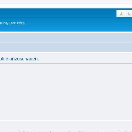
Such
unity (seit 1999).
rofile anzuschauen.