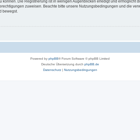
 können. Die Registrierung ist in wenigen Augenblicken erledigt und ermöglicht di
 Berechtigungen zuweisen. Beachte bitte unsere Nutzungsbedingungen und die verwa
d bewegst.
Powered by
phpBB
® Forum Software © phpBB Limited
Deutsche Übersetzung durch
phpBB.de
Datenschutz
|
Nutzungsbedingungen