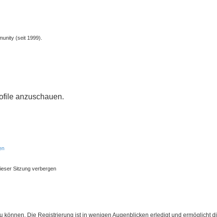
unity (seit 1999).
rofile anzuschauen.
en
ieser Sitzung verbergen
 können. Die Registrierung ist in wenigen Augenblicken erledigt und ermöglicht di