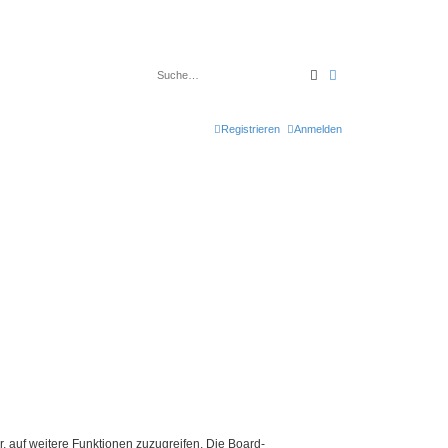
Suche
Erweiterte Suche
Registrieren
Anmelden
r, auf weitere Funktionen zuzugreifen. Die Board-