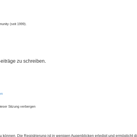
unity (seit 1999).
iträge zu schreiben.
en
ieser Sitzung verbergen
 können. Die Registrierung ist in wenigen Augenblicken erledigt und ermöglicht di