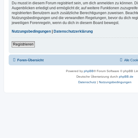
Du musst in diesem Forum registriert sein, um dich anmelden zu können. Di
Augenblicken erledigt und ermöglicht dir, auf weitere Funktionen zuzugreif
registrierten Benutzern auch zusätzliche Berechtigungen zuweisen. Beachte
Nutzungsbedingungen und die verwandten Regelungen, bevor du dich registr
jeweiligen Forenregeln, wenn du dich in diesem Board bewegst.
Nutzungsbedingungen
|
Datenschutzerklärung
Registrieren
Foren-Übersicht
Alle Coo
Powered by
phpBB
® Forum Software © phpBB Lim
Deutsche Übersetzung durch
phpBB.de
Datenschutz
|
Nutzungsbedingungen