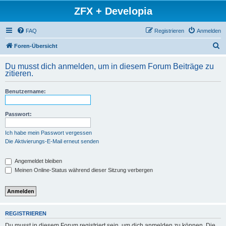
ZFX + Developia
FAQ
Registrieren
Anmelden
S
Foren-Übersicht
u
Du musst dich anmelden, um in diesem Forum Beiträge zu
c
zitieren.
h
Benutzername:
e
Passwort:
Ich habe mein Passwort vergessen
Die Aktivierungs-E-Mail erneut senden
Angemeldet bleiben
Meinen Online-Status während dieser Sitzung verbergen
REGISTRIEREN
Du musst in diesem Forum registriert sein, um dich anmelden zu können. Die