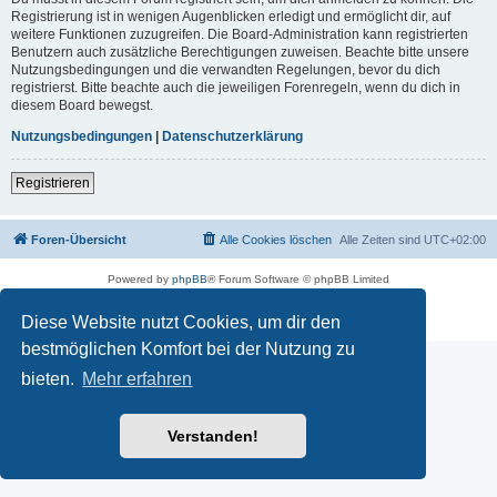
Registrierung ist in wenigen Augenblicken erledigt und ermöglicht dir, auf
weitere Funktionen zuzugreifen. Die Board-Administration kann registrierten
Benutzern auch zusätzliche Berechtigungen zuweisen. Beachte bitte unsere
Nutzungsbedingungen und die verwandten Regelungen, bevor du dich
registrierst. Bitte beachte auch die jeweiligen Forenregeln, wenn du dich in
diesem Board bewegst.
Nutzungsbedingungen
|
Datenschutzerklärung
Registrieren
Foren-Übersicht
Alle Cookies löschen
Alle Zeiten sind
UTC+02:00
Powered by
phpBB
® Forum Software © phpBB Limited
Deutsche Übersetzung durch
phpBB.de
Datenschutz
|
Nutzungsbedingungen
Diese Website nutzt Cookies, um dir den
bestmöglichen Komfort bei der Nutzung zu
bieten.
Mehr erfahren
Verstanden!