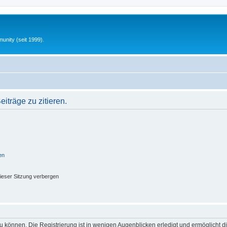
unity (seit 1999).
träge zu zitieren.
en
ieser Sitzung verbergen
 können. Die Registrierung ist in wenigen Augenblicken erledigt und ermöglicht di