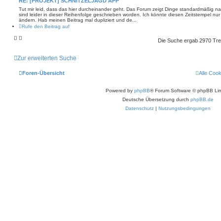
RE: [PROJEKT] SCHNITZELJAGD APP
Tut mir leid, dass das hier durcheinander geht. Das Forum zeigt Dinge standardmäßig na
sind leider in dieser Reihenfolge geschrieben worden. Ich könnte diesen Zeitstempel nur
ändern. Hab meinen Beitrag mal dupliziert und de...
Rufe den Beitrag auf
Die Suche ergab 2970 Tre
Zur erweiterten Suche
Foren-Übersicht
Alle Coo
Powered by
phpBB
® Forum Software © phpBB Lim
Deutsche Übersetzung durch
phpBB.de
Datenschutz
|
Nutzungsbedingungen