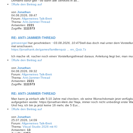
Domains dafür gibt - ob dann alle Services in all...
Rufe den Beitrag auf
von
Jonathan
04.08.2026, 09:47
Forum:
Allgemeines Talk-Brett
Thema:
Anti-Jammer-Thread
Antworten:
2221
Zugriffe:
1111573
RE: ANTI-JAMMER-THREAD
grinseengel
hat geschrieben:
↑
03.08.2026, 10:47
Stell das doch mal unter dem Vorstellu
mal anschauen.
https://jonathank.de/games/familienquiz ... en_Quiz.7z
Ich mache vlt. nacher noch einen Vorstellungsthread daraus. Anleitung liegt bei, man mus
Rufe den Beitrag auf
von
Jonathan
04.08.2026, 09:32
Forum:
Allgemeines Talk-Brett
Thema:
Anti-Jammer-Thread
Antworten:
2221
Zugriffe:
1111573
RE: ANTI-JAMMER-THREAD
Man kann ja einfach alle 5-10 Jahre mal checken, ob seine Wunschdomain jetzt verfügba
aufgegeben wurde: https://jonathan-klein.de/ Naja, immer noch nicht unbedingt erste Wahl
Und hey, ich bin ja jetzt keine 16 mehr, die 5 Eur...
Rufe den Beitrag auf
von
Jonathan
25.07.2026, 14:09
Forum:
Allgemeines Talk-Brett
Thema:
Visual Studio 2026 mit KI
Antworten:
13