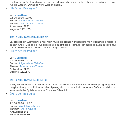
Kritik an den Zahlen stimme ich zu - ich denke ich werde einfach beide Schriftarten verw
für die Zahlen. Wir aber wohl Widget-basie...
Rufe den Beitrag auf
von
Jonathan
22.06.2026, 13:03
Forum:
Allgemeines Talk-Brett
Thema:
Anti-Jammer-Thread
Antworten:
2221
Zugriffe:
1111573
RE: ANTI-JAMMER-THREAD
Ja, das ist ein wichtiger Punkt: Man muss die ganzen Inkompetenten irgendwie effizient ra
süßen Croc - Legend of Gobbos jetzt ein offzielles Remake, ich habe ja auch zuvor darü
ganze Weile davor gab es das hier: https://www....
Rufe den Beitrag auf
von
Jonathan
22.06.2026, 12:13
Forum:
Allgemeines Talk-Brett
Thema:
Anti-Jammer-Thread
Antworten:
2221
Zugriffe:
1111573
RE: ANTI-JAMMER-THREAD
Also, ich freue mich ja schon sehr darauf, wenn AI Dissassembler endlich gut genug wer
es gibt eine ganze Reihe an alter Spiele, die man mit relativ geringem Aufwand schön mo
kommerzieller Spiele wurde ja Code veröffentlich...
Rufe den Beitrag auf
von
Jonathan
22.06.2026, 11:25
Forum:
Vorstellungsbereich
Thema:
Der Landvogt
Antworten:
242
Zugriffe:
657839