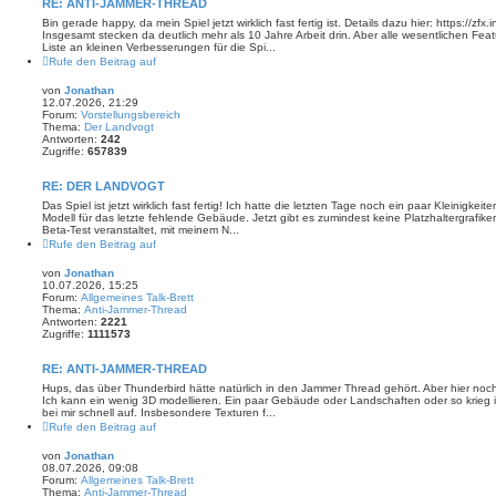
RE: ANTI-JAMMER-THREAD
Bin gerade happy, da mein Spiel jetzt wirklich fast fertig ist. Details dazu hier: https:/
Insgesamt stecken da deutlich mehr als 10 Jahre Arbeit drin. Aber alle wesentlichen Featu
Liste an kleinen Verbesserungen für die Spi...
Rufe den Beitrag auf
von
Jonathan
12.07.2026, 21:29
Forum:
Vorstellungsbereich
Thema:
Der Landvogt
Antworten:
242
Zugriffe:
657839
RE: DER LANDVOGT
Das Spiel ist jetzt wirklich fast fertig! Ich hatte die letzten Tage noch ein paar Kleinigk
Modell für das letzte fehlende Gebäude. Jetzt gibt es zumindest keine Platzhaltergrafik
Beta-Test veranstaltet, mit meinem N...
Rufe den Beitrag auf
von
Jonathan
10.07.2026, 15:25
Forum:
Allgemeines Talk-Brett
Thema:
Anti-Jammer-Thread
Antworten:
2221
Zugriffe:
1111573
RE: ANTI-JAMMER-THREAD
Hups, das über Thunderbird hätte natürlich in den Jammer Thread gehört. Aber hier noch wa
Ich kann ein wenig 3D modellieren. Ein paar Gebäude oder Landschaften oder so krieg 
bei mir schnell auf. Insbesondere Texturen f...
Rufe den Beitrag auf
von
Jonathan
08.07.2026, 09:08
Forum:
Allgemeines Talk-Brett
Thema:
Anti-Jammer-Thread