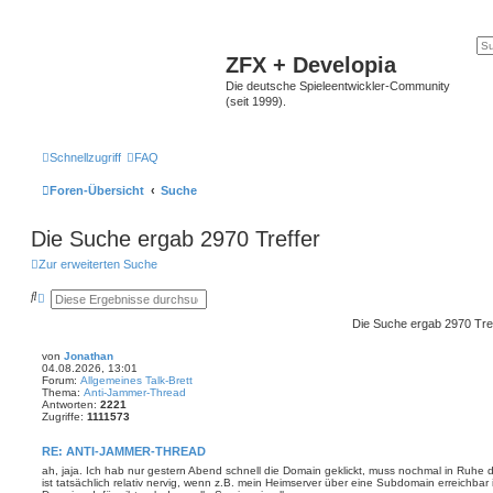
ZFX + Developia
Die deutsche Spieleentwickler-Community
(seit 1999).
Schnellzugriff
FAQ
Foren-Übersicht
Suche
Die Suche ergab 2970 Treffer
Zur erweiterten Suche
S
E
u
r
c
w
Die Suche ergab 2970 Tre
h
e
e
i
von
Jonathan
t
04.08.2026, 13:01
e
Forum:
Allgemeines Talk-Brett
r
Thema:
Anti-Jammer-Thread
t
Antworten:
2221
e
Zugriffe:
1111573
S
u
RE: ANTI-JAMMER-THREAD
c
h
ah, jaja. Ich hab nur gestern Abend schnell die Domain geklickt, muss nochmal in Ruh
e
ist tatsächlich relativ nervig, wenn z.B. mein Heimserver über eine Subdomain erreichbar 