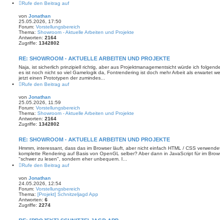
Rufe den Beitrag auf
von
Jonathan
25.05.2026, 17:50
Forum:
Vorstellungsbereich
Thema:
Showroom - Aktuelle Arbeiten und Projekte
Antworten:
2164
Zugriffe:
1342802
RE: SHOWROOM - AKTUELLE ARBEITEN UND PROJEKTE
Naja, ist sicherlich prinzipiell richtig, aber aus Projektmanagementsicht würde ich folgende
es ist noch nicht so viel Gamelogik da, Fontrendering ist doch mehr Arbeit als erwartet 
jetzt einen Prototypen der zumindes...
Rufe den Beitrag auf
von
Jonathan
25.05.2026, 11:59
Forum:
Vorstellungsbereich
Thema:
Showroom - Aktuelle Arbeiten und Projekte
Antworten:
2164
Zugriffe:
1342802
RE: SHOWROOM - AKTUELLE ARBEITEN UND PROJEKTE
Hmmm, interessant, dass das im Browser läuft, aber nicht einfach HTML / CSS verwendet
komplette Rendering auf Basis von OpenGL selber? Aber dann in JavaScript für im Brow
"schwer zu lesen", sondern eher unbequem. I...
Rufe den Beitrag auf
von
Jonathan
24.05.2026, 12:54
Forum:
Vorstellungsbereich
Thema:
[Projekt] Schnitzeljagd App
Antworten:
6
Zugriffe:
2274