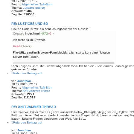
19.07.2026, 17:09
Forum:
Allgemeines Talk-Brett
Thema:
Lustiges und so
Antworten:
382
Zugriffe:
316586
RE: LUSTIGES UND SO
Claude Code ist wie ein sehr lösungsorientierter Geselle:
"Ach übrigens Chef, die Tür war abgeschlossen. Ich hab ein Stein durchs Fenster geworf
gekommen", hehe
Rufe den Beitrag auf
von
Jonathan
18.07.2026, 22:57
Forum:
Allgemeines Talk-Brett
Thema:
Anti-Jammer-Thread
Antworten:
2221
Zugriffe:
1111573
RE: ANTI-JAMMER-THREAD
Hier mal zwei Bilder, wie das ganze aussieht: firefox_BRxvg8nqJz.jpg firefox_CojfGfx3NN.
Reihum müssen Felder aufgedeckt werden indem Fragen richtig beantwortet werden. 
bauen, falsche Fragen blockieren den Weg. Alle Spi...
Rufe den Beitrag auf
von
Jonathan
18.07.2026, 15:04