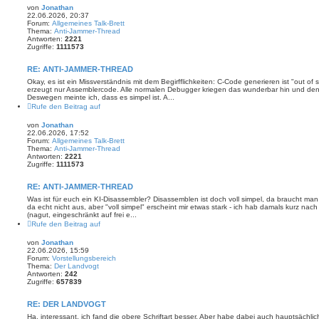
von
Jonathan
22.06.2026, 20:37
Forum:
Allgemeines Talk-Brett
Thema:
Anti-Jammer-Thread
Antworten:
2221
Zugriffe:
1111573
RE: ANTI-JAMMER-THREAD
Okay, es ist ein Missverständnis mit dem Begirfflichkeiten: C-Code generieren ist "out of
erzeugt nur Assemblercode. Alle normalen Debugger kriegen das wunderbar hin und denk
Deswegen meinte ich, dass es simpel ist. A...
Rufe den Beitrag auf
von
Jonathan
22.06.2026, 17:52
Forum:
Allgemeines Talk-Brett
Thema:
Anti-Jammer-Thread
Antworten:
2221
Zugriffe:
1111573
RE: ANTI-JAMMER-THREAD
Was ist für euch ein KI-Disassembler? Disassemblen ist doch voll simpel, da braucht man
da echt nicht aus, aber "voll simpel" erscheint mir etwas stark - ich hab damals kurz nac
(nagut, eingeschränkt auf frei e...
Rufe den Beitrag auf
von
Jonathan
22.06.2026, 15:59
Forum:
Vorstellungsbereich
Thema:
Der Landvogt
Antworten:
242
Zugriffe:
657839
RE: DER LANDVOGT
Ha, interessant, ich fand die obere Schriftart besser. Aber habe dabei auch hauptsächl