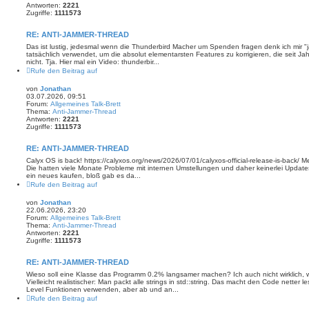
Antworten:
2221
Zugriffe:
1111573
RE: ANTI-JAMMER-THREAD
Das ist lustig, jedesmal wenn die Thunderbird Macher um Spenden fragen denk ich mir 
tatsächlich verwendet, um die absolut elementarsten Features zu korrigieren, die seit J
nicht. Tja. Hier mal ein Video: thunderbir...
Rufe den Beitrag auf
von
Jonathan
03.07.2026, 09:51
Forum:
Allgemeines Talk-Brett
Thema:
Anti-Jammer-Thread
Antworten:
2221
Zugriffe:
1111573
RE: ANTI-JAMMER-THREAD
Calyx OS is back! https://calyxos.org/news/2026/07/01/calyxos-official-release-is-back/
Die hatten viele Monate Probleme mit internen Umstellungen und daher keinerlei Updates. 
ein neues kaufen, bloß gab es da...
Rufe den Beitrag auf
von
Jonathan
22.06.2026, 23:20
Forum:
Allgemeines Talk-Brett
Thema:
Anti-Jammer-Thread
Antworten:
2221
Zugriffe:
1111573
RE: ANTI-JAMMER-THREAD
Wieso soll eine Klasse das Programm 0.2% langsamer machen? Ich auch nicht wirklich, wa
Vielleicht realistischer: Man packt alle strings in std::string. Das macht den Code netter
Level Funktionen verwenden, aber ab und an...
Rufe den Beitrag auf