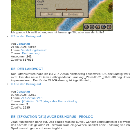
Ich glaube ich weiß schon, was mir besser gefällt, aber was denkt ihr?
Rufe den Beitrag auf
von
Jonathan
21.06.2026, 00:45
Forum:
Vorstellungsbereich
Thema:
Der Landvogt
Antworten:
242
Zugriffe:
657839
RE: DER LANDVOGT
Nun, offensichtlich habe ich zur ZFX-Action nichts fertig bekommen :D Ganz untätig war
nicht. Hier das neue InGame-Settings-Menu: Landvogt_2026-06-21_00-33-38.png Unter 
implementieren. Der für die GUI-Skalierung ist logarithmisch,...
Rufe den Beitrag auf
von
Jonathan
02.06.2026, 22:11
Forum:
ZFX Action '26'1
Thema:
[ZfxAction '26'1] Auge des Horus - Prolog
Antworten:
5
Zugriffe:
2535
RE: [ZFXACTION '26'1] AUGE DES HORUS - PROLOG
Joah, funktioniert ganz gut. Das einzige was mir auffiel, war der Zertifikatsfehler der Web
das nächste Bild geladen ist - schwarz wäre ok gewesen, knallrot ohne Erklärung find ich
Spiel, was ich gerne auf einer Zugfahr...