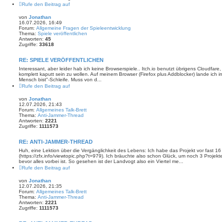
Rufe den Beitrag auf
von
Jonathan
16.07.2026, 16:49
Forum:
Allgemeine Fragen der Spieleentwicklung
Thema:
Spiele veröffentlichen
Antworten:
45
Zugriffe:
33618
RE: SPIELE VERÖFFENTLICHEN
Interessant, aber leider hab ich keine Browserspiele.. Itch.io benutzt übrigens Cloudfa
komplett kaputt sein zu wollen. Auf meinem Browser (Firefox plus Addblocker) lande ich i
Mensch bist"-Schleife. Muss von d...
Rufe den Beitrag auf
von
Jonathan
12.07.2026, 21:43
Forum:
Allgemeines Talk-Brett
Thema:
Anti-Jammer-Thread
Antworten:
2221
Zugriffe:
1111573
RE: ANTI-JAMMER-THREAD
Huh, eine Lektion über die Vergänglichkeit des Lebens: Ich habe das Projekt vor fast 
(https://zfx.info/viewtopic.php?t=979). Ich bräuchte also schon Glück, um noch 3 Proj
bevor alles vorbei ist. So gesehen ist der Landvogt also ein Viertel me...
Rufe den Beitrag auf
von
Jonathan
12.07.2026, 21:35
Forum:
Allgemeines Talk-Brett
Thema:
Anti-Jammer-Thread
Antworten:
2221
Zugriffe:
1111573