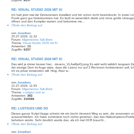
Zugriffe:
6257
RE: VISUAL STUDIO 2026 MIT KI
Ich hab jetzt mal die Demoversion installiert und bin schon recht beeindruckt. In erster Li
Punkt ganz gut hinbekommen hat: Es läuft im wesentlich direkt und ohne große Umzugsa
öffnen und den Kompiler starten und bekomme me...
Rufe den Beitrag auf
von
Jonathan
25.07.2026, 11:32
Forum:
Allgemeines Talk-Brett
Thema:
Visual Studio 2026 mit KI
Antworten:
13
Zugriffe:
6257
RE: VISUAL STUDIO 2026 MIT KI
Das wird ja immer besser hier... devenv_VLAw8jvtOj.png Es wird wohl wirklich langsam Ze
der einzige Dorn im Auge wäre, dass die Lizenz nur auf 3 Rechnern funktionieren soll, ic
ich es privat verwenden will. Hmg. Aber w...
Rufe den Beitrag auf
von
Jonathan
21.07.2026, 11:55
Forum:
Allgemeines Talk-Brett
Thema:
Lustiges und so
Antworten:
382
Zugriffe:
316586
RE: LUSTIGES UND SO
Dieses ganze Script-Usage scheint mir ein (recht cleverer) Weg zu sein, die ansonsten 
auszuschließen. Ich habe zumindest noch nichts gesehen, das das Halluzinations-Probl
beheben würde. Sehr deutlich wurde das, als ich mal OCR braucht...
Rufe den Beitrag auf
von
Jonathan